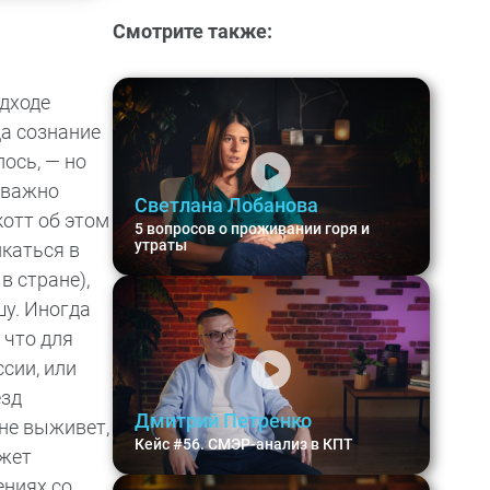
Смотрите также:
дходе
да сознание
ось, — но
ь важно
Светлана Лобанова
котт об этом
5 вопросов о проживании горя и
утраты
икаться в
в стране),
шу. Иногда
 что для
сии, или
езд
Дмитрий Петренко
 не выживет,
Кейс #56. СМЭР-анализ в КПТ
ожет
ениях со