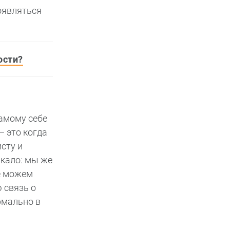
оявляться
ости?
самому себе
— это когда
сту и
ркало: мы же
не можем
 связь о
рмально в