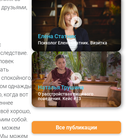
, друзьями,
Елена Статник
Психолог Елена Статник. Визитка
с
следствие.
еловек
зать
 спокойного,
отом однажды
Наталья Трушина
, когда вот
О расстройствах пищевого
поведения. Кейс #13
еннее
 всё хорошо,
амим собой.
Все публикации
мы можем
. Мы можем