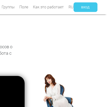
Группы
Поле
Как это работает
RU
ВХОД
осов о
бота с