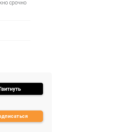
жно срочно
Твитнуть