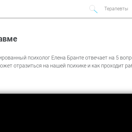
Терапевты
равме
рованный психолог Елена Бранте отвечает на 5 вопр
ожет отразиться на нашей психике и как проходит ра