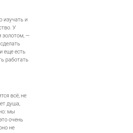
о изучать и
тво. У
и золотом, —
 сделать
и еще есть
ть работать
ся всё, не
ет душа,
но: мы
это очень
оно не