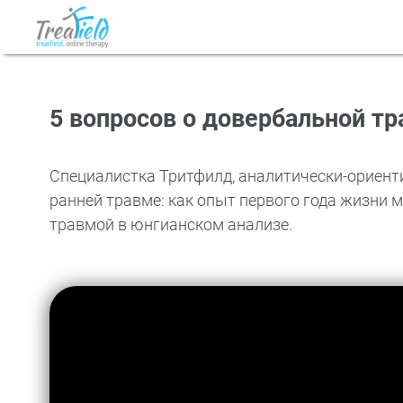
5 вопросов о довербальной т
Специалистка Тритфилд, аналитически-ориенти
ранней травме: как опыт первого года жизни м
травмой в юнгианском анализе.