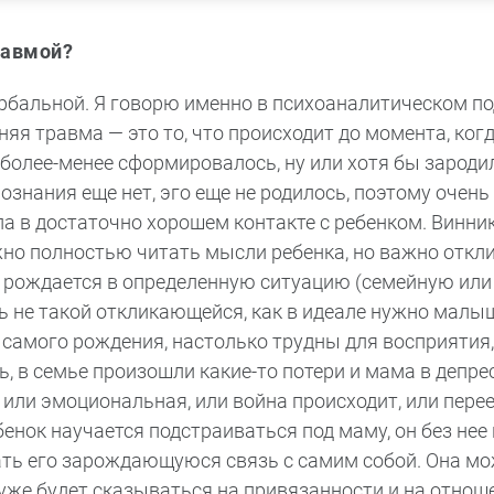
равмой?
рбальной. Я говорю именно в психоаналитическом по
нняя травма — это то, что происходит до момента, ког
 более-менее сформировалось, ну или хотя бы зародил
Сознания еще нет, эго еще не родилось, поэтому очен
а в достаточно хорошем контакте с ребенком. Винни
ужно полностью читать мысли ребенка, но важно откл
к рождается в определенную ситуацию (семейную или 
ь не такой откликающейся, как в идеале нужно малы
 самого рождения, настолько трудны для восприятия,
 в семье произошли какие-то потери и мама в депрес
 или эмоциональная, или война происходит, или пере
енок научается подстраиваться под маму, он без нее
ать его зарождающуюся связь с самим собой. Она м
уже будет сказываться на привязанности и на отнош