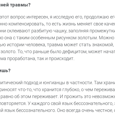
нней травмы?
 этот вопрос интересен, я исследую его, продолжаю ег
нно компенсировать, то есть жизнь меняет свое качес
а они склеивают разбитую чашку, заполняя промежутк
 но она с таким особенным рисунком золотым. Можно
тью истории человека, травма может стать знакомой, 
 золото. То, что раньше было дефицитом, может нача
вма проработана, так и происходит.
нишь?
тический подход и юнгианцы в частности. Там хранит
риносят что-то, что хранится глубоко, о чем пережива
ё равно об этом переживает. И прожить это невозмож
овторяется. У каждого свой язык бессознательного, 
 язык бессознательного. Оно всегда очень честное, 