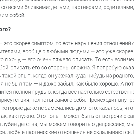
и со всеми близкими: детьми, партнерами, родителями
мим собой.
ого?
— это скорее симптом, то есть нарушения отношений 
ителями, вообще с любыми людьми — это уже скорее 
о я хочу, — его очень тяжело описать. То есть если ч
обой, описать его со стороны сложно. Я попробую ска
 такой опыт, когда он уезжал куда-нибудь из родного,
мя не был там — и даже забыл, как было хорошо. А п
ится полной грудью, когда все настолько естественно
присутствия, полноты самого себя. Происходит внутр
 которые даже не замечались до этого: казалось, что
 так, как нужно. Этот опыт может быть от встречи с с
з глубин детства, мы можем говорить о депрессиях, 
тся, любые партнерские отношения не складываются