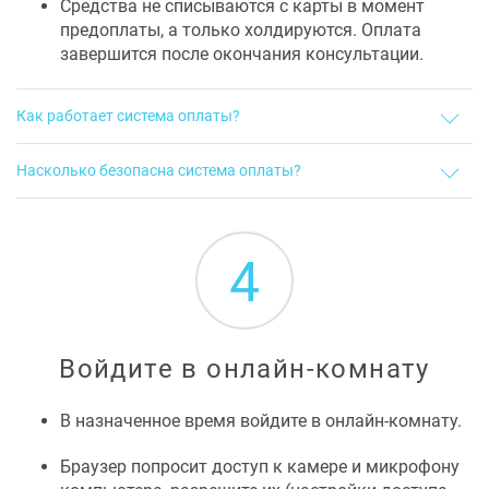
Средства не списываются с карты в момент
предоплаты, а только холдируются. Оплата
завершится после окончания консультации.
Как работает система оплаты?
Самый первый платеж может обрабатываться несколько
Насколько безопасна система оплаты?
часов, поэтому постарайтесь не оплачивать сессию в
последний момент. Когда вы вносите оплату, средства не
Платформа пользуется услугами проверенного платежного
списываются с карты окончательно, а “замораживаются” в
сервиса и не имеет доступа к реквизитам вашей карты.
системе. Если сессия состоится (или вы пропустите ее без
Подробнее о нашем платежном решении можно прочитать
предупреждения) - деньги спишутся. Если сессия не состоится
4
здесь
по вине терапевта - мы вернем средства.
Начиная со второй сессии, вы сможете оплачивать несколько
сессий сразу.
Войдите в онлайн-комнату
В назначенное время войдите в онлайн-комнату.
Браузер попросит доступ к камере и микрофону