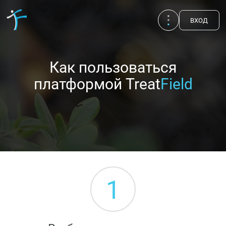
ВХОД
Как пользоваться
платформой Treat
Field
1
Публикации
UA
EN
RU
Терапевты