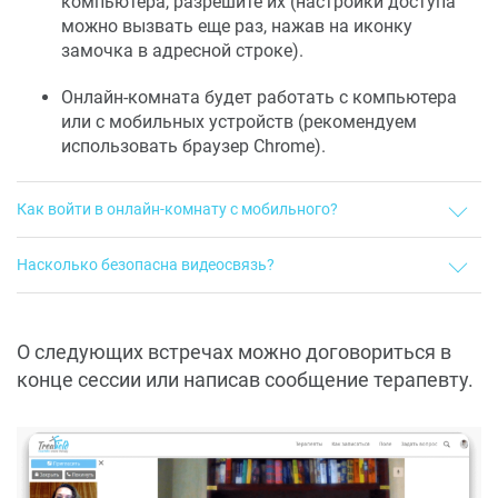
компьютера, разрешите их (настройки доступа
можно вызвать еще раз, нажав на иконку
замочка в адресной строке).
Онлайн-комната будет работать с компьютера
или с мобильных устройств (рекомендуем
использовать браузер Chrome).
Как войти в онлайн-комнату с мобильного?
Чтобы работать с мобильного устройства, используйте
Насколько безопасна видеосвязь?
браузер Chrome. Авторизуйтесь, откройте список сессий и
нажмите кнопку онлайн-комнаты. Если сессия назначена и
Для видеосвязи Тритфилд использует технологию, которая
оплачена, кнопка будет активна и вы сможете войти в онлайн-
обеспечивает сквозное шифрование между узлами по
комнату.
принципу peer-to-peer соединения. Это значит, что ваш браузер
О следующих встречах можно договориться в
или телефон связывается с браузером или телефоном
конце сессии или написав сообщение терапевту.
терапевта напрямую, видео- и аудиоданные не проходят через
сервера-посредники, их нельзя перехватить или подслушать.