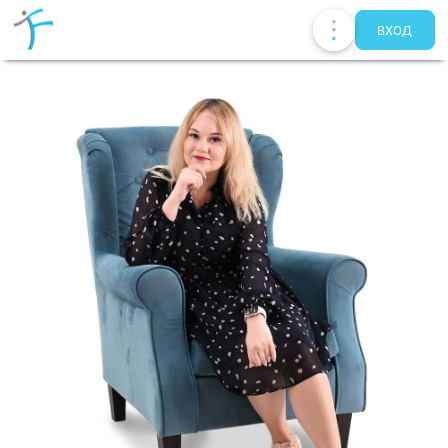
ВХОД
Публикации
UA
EN
RU
Терапевты