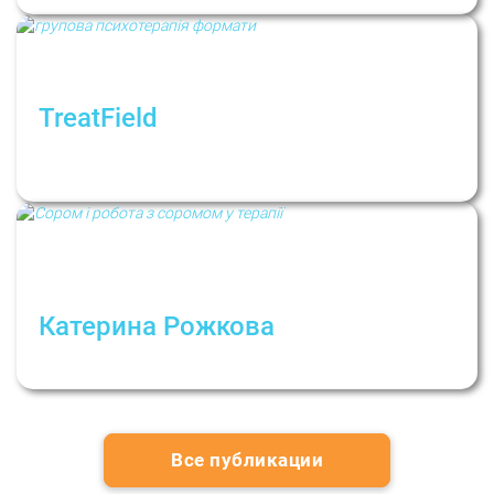
TreatField
Життя групи зсередини: Як працює групова
терапія і чим відрізняються її формати
Катерина Рожкова
Сором і робота з соромом у терапії
Все публикации