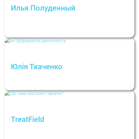
Илья Полуденный
Чем отличаются психолог, психотерапевт,
психиатр и почему в этом важно
разбираться
Юлія Ткаченко
Как сформировать здоровую
идентичность?
TreatField
Что такое гештальт-терапия? Рубрика:
Психологи не дают советов