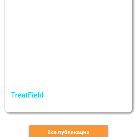
TreatField
Як розпізнати токсичні стосунки?
Все публикации