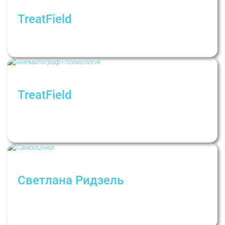
TreatField
Как пережить измену? Рубрика: Психологи
не дают советов
TreatField
Кінематограф і психіка: фільми жахів,
ностальгічні фільми і фільми про війну під
час війни
Светлана Ридзель
«У нас чаще развит внутренний прокурор, а
не адвокат»: Светлана Ридзель о
самооценке