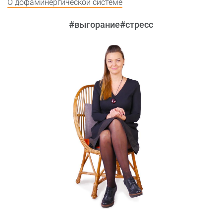
О дофаминергической системе
#выгорание
#стресс