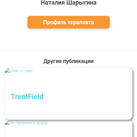
Наталия Шарыгина
Профиль терапевта
Другие публикации
TreatField
Секс в период потрясений. Рубрика:
Психологи не дают советов