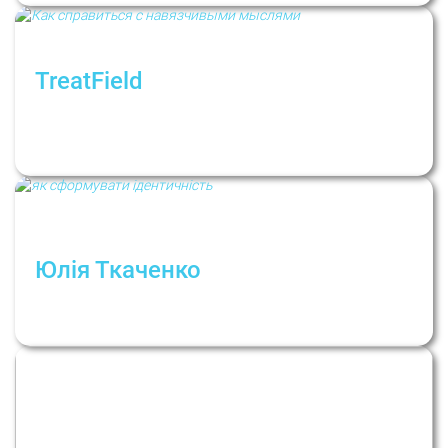
TreatField
Как справиться с навязчивыми мыслями и
ритуалами? Рубрика: Психологи не дают
советов
Юлія Ткаченко
Как сформировать здоровую
идентичность?