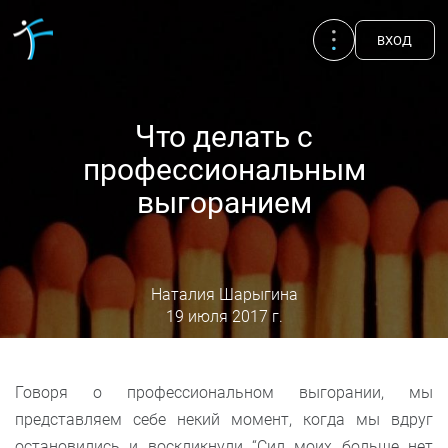
ВХОД
Что делать с
профессиональным
выгоранием
Наталия Шарыгина
19 июля 2017 г.
Публикации
UA
EN
RU
Говоря о профессиональном выгорании, мы
Терапевты
представляем себе некий момент, когда мы вдруг
остановились и воскликнули “Сил моих больше нет