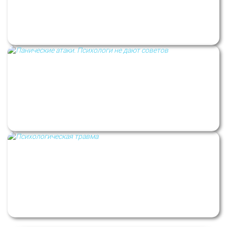
Визитка. Психолог Оксана Поруцкая
Панические атаки. Рубрика: Психологи не
дают советов
Оксана Поруцкая: «Иногда реакция
окружения травмирует сильнее, чем сама
ситуация»