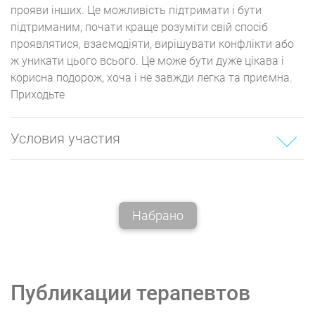
прояви інших. Це можливість
підтримати і бути
підтриманим, почати краще розуміти свій спосіб
проявлятися, взаємодіяти, вирішувати конфлікти або
ж уникати цього всього
. Це може бути дуже цікава і
корисна подорож, хоча і не завжди легка та приємна.
Приходьте
Условия участия
Коротка попередня розмова з ведучою в онлайн-
форматі
Згода дотримуватися конфіденційності та поваги
Набрано
до інших учасників
Місце в групі бронюється після оплати першої
зустрічі
Група може приймати нових учасників три
зустрічі після початку. Після третьої зустрічі
Публикации терапевтов
група стає закритою і приймає нових членів лише