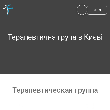
ВХОД
Терапевтична група в Києві
Терапевтическая группа
Публикации
UA
EN
RU
Терапевты