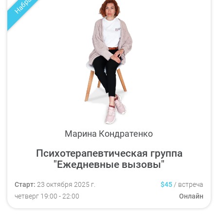
Набрано
Марина Кондратенко
Психотерапевтическая группа
"Ежедневные вызовы"
Старт:
23 октября 2025 г.
$45
/
встреча
четверг
19:00
- 22:00
Онлайн