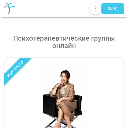
ВХОД
Психотерапевтические группы
онлайн
Идет набор
Публикации
UA
EN
RU
Терапевты