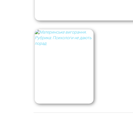
Кінематограф і психіка: фільми жахів,
ностальгічні фільми і фільми про війну п
війни
Материнское
выгорание. Рубрика:
Психологи не дают
советов