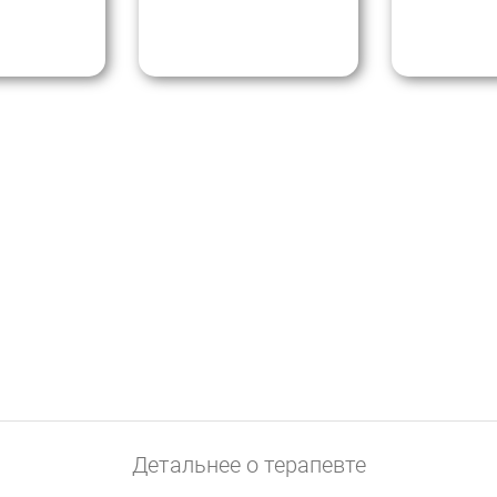
вопросов про
ід час
социальную
Алёна Гал
тревожность
Визитка
Детальнее о терапевте