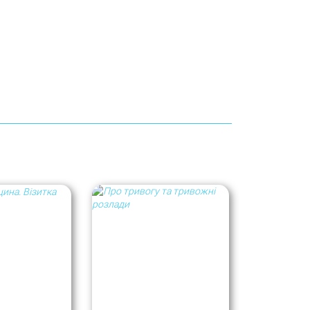
«В древние времена
выживали более
тревожные…» Алёна