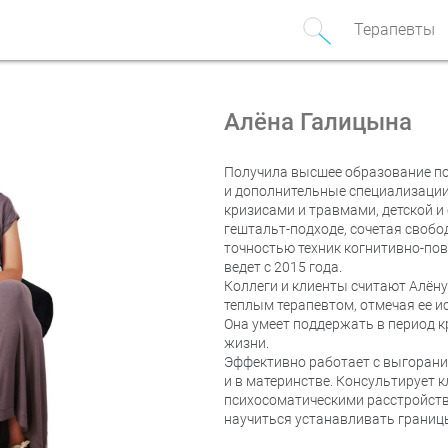
Терапевты
Алёна Галицына
Получила высшее образование по
и дополнительные специализации 
кризисами и травмами, детской и
гештальт-подходе, сочетая свобо
точностью техник когнитивно-пов
ведет с 2015 года.
Коллеги и клиенты считают Алён
теплым терапевтом, отмечая ее ис
Она умеет поддержать в период кр
жизни.
Эффективно работает с выгорание
и в материнстве. Консультирует 
психосоматическими расстройств
научиться устанавливать границы