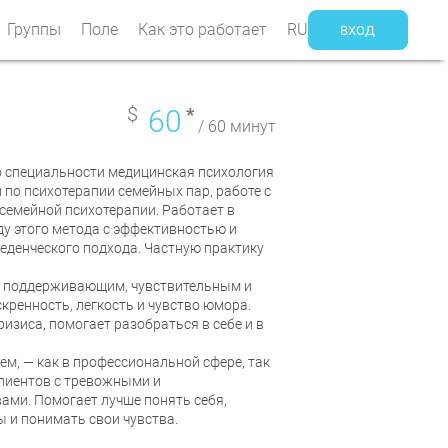
Группы
Поле
Как это работает
RU
ВХОД
$
60
*
/ 60 минут
 специальности медицинская психология
по психотерапии семейных пар, работе с
 семейной психотерапии. Работает в
ду этого метода с эффективностью и
еденческого подхода. Частную практику
у поддерживающим, чувствительным и
кренность, легкость и чувство юмора.
изиса, помогает разобраться в себе и в
м, — как в профессиональной сфере, так
клиентов с тревожными и
ами. Помогает лучше понять себя,
 и понимать свои чувства.