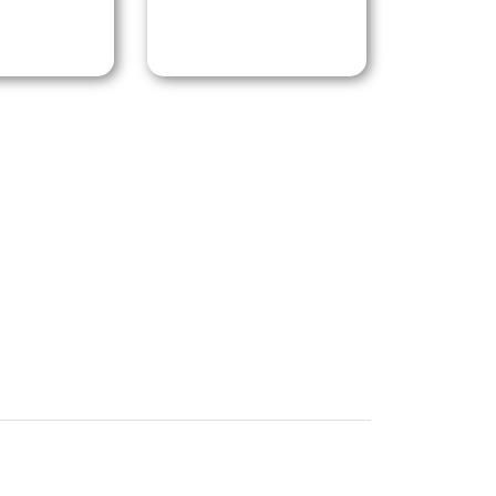
Галицына о тревоге и
ицына.
тревожных
расстройствах