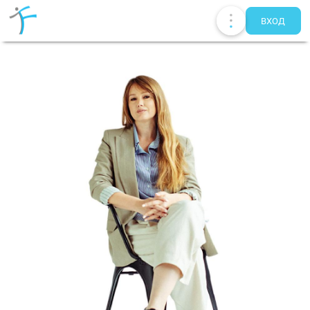
ВХОД
Публикации
UA
EN
RU
Терапевты