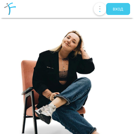
ВХОД
Публикации
UA
EN
RU
Терапевты