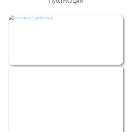
Публикации
Дейтинг у сучасних контекстах: як
застосунки для знайомств впливають на
наші взаємини?