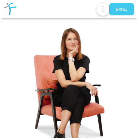
ВХОД
Публикации
UA
EN
RU
Терапевты