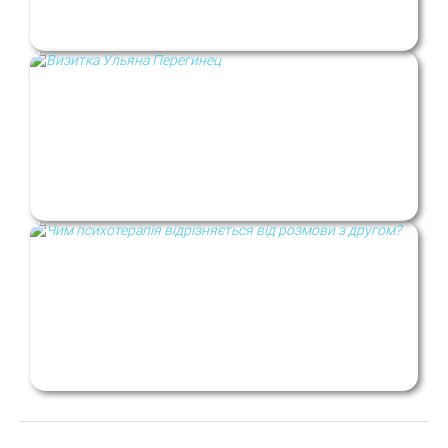
Что такое контактная
интенциональность?
Визитка. Психолог Ульяна Перегинец
Чем психотерапия отличается от беседы
с другом?