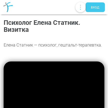
ВХОД
Психолог Елена Статник.
Визитка
Елена Статник — психолог, гештальт-терапевтка.
Публикации
UA
EN
RU
Терапевты