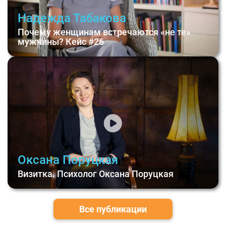
Надежда Табакова
Почему женщинам встречаются «не те»
мужчины? Кейс #26
Оксана Поруцкая
Визитка. Психолог Оксана Поруцкая
Все публикации