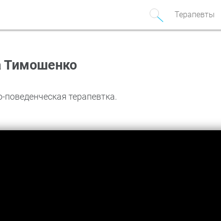
Терапевты
а Тимошенко
-поведенческая терапевтка.