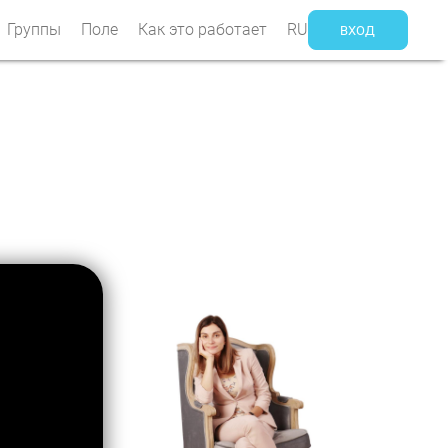
Группы
Поле
Как это работает
RU
ВХОД