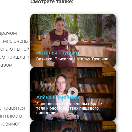
Смотрите также:
 врачом
: мне очень
могают в той
Наталья Трушина
зом пришла к
Визитка. Психолог Наталья Трушина
разом
Алёна Каминская
5 вопросов о нарушенном образе
е нравятся
тела и расстройствах пищевого
поведения
ин плюс в
ановимся