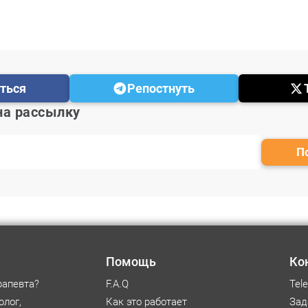
ться
Репостнуть
на рассылку
Помощь
Ко
рапевта?
F.A.Q
Tel
олог,
Как это работает
Зад