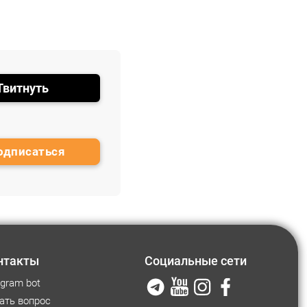
Твитнуть
нтакты
Социальные сети
egram bot
ать вопрос