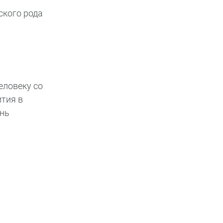
ского рода
еловеку со
ития в
ень