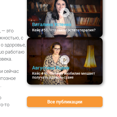
Виталина Устенко
 — это
Кейс #51. Что такое эстетотерапия?
жностью, с
о здоровье,
ошо работаю
овека.
Августина Яценя
 и сейчас
Кейс #46. Почему изобилие мешает
получать удовольствие
нтозное
.
о
Все публикации
го-то