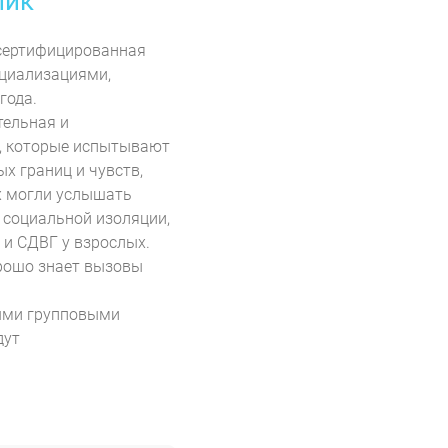
лик
 сертифицированная
ециализациями,
года.
тельная и
, которые испытывают
х границ и чувств,
х могли услышать
, социальной изоляции,
 и СДВГ у взрослых.
орошо знает вызовы
ыми групповыми
дут