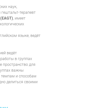
ких наук,
 гештальт-терапевт
y (EAGT)
, имеет
хологических
глийском языке, ведёт
ией ведёт
 работы в группах
е пространство для
руппах важны
 темпам и способам
дно делиться своими