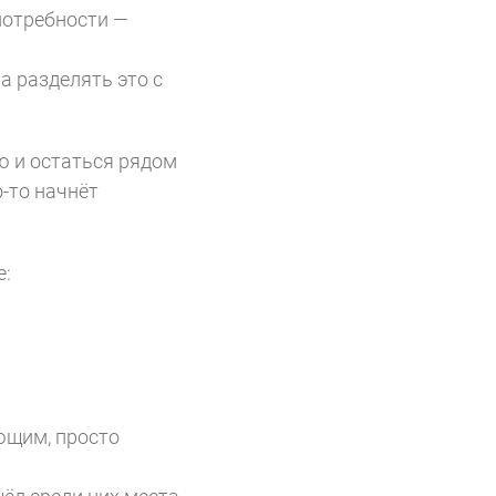
потребности —
 а разделять это с
ю и остаться рядом
о-то начнёт
е:
ющим, просто