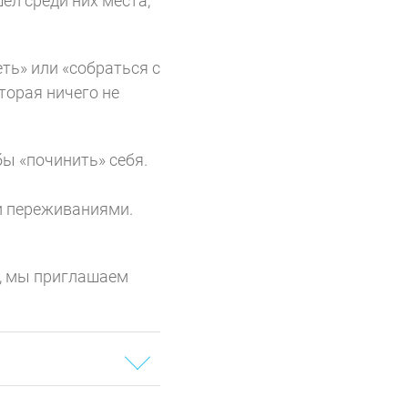
шёл среди них места,
еть» или «собраться с
торая ничего не
бы «починить» себя.
и переживаниями.
ва, мы приглашаем