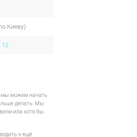
по Киеву)
:
12
в, мы можем начать
ольше делать. Мы
авили или хотя бы
водить к ещё