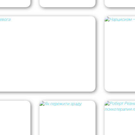
группы
онлайн-группы длится
4 часа
, если присутствует не менее 6 
исутствует 6 и меньше человек — встреча длится
3 часа
.
ьше 4 (четырёх) участников, встреча отменяется или перен
уникации
 отмены встреч просим пользоваться сообщениями на пл
авиться со страхами, тревогами и
? Рубрика: Психологи не дают советов
Нарциссиз
упповой психотерапии
атить участие в группе в любой момент без каких-либо до
редлагаем посвятить одну или несколько встреч завершен
прощанию с другими участниками.