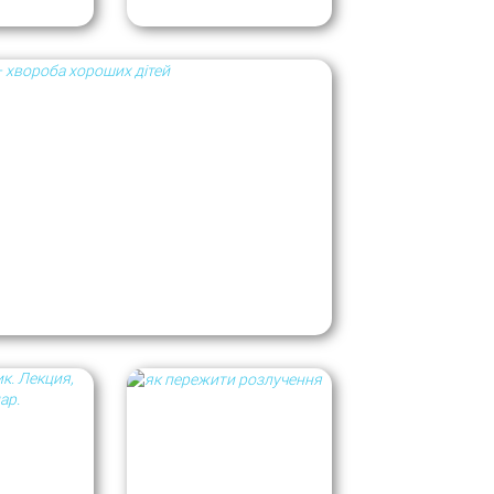
(шести) человек.
осится.
атформе
Тритфилд
.
м — болезнь хороших детей
полнительных условий.
ию процесса,