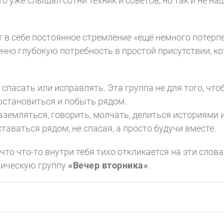
кто уже слышал сотни техник и советов, но так и не на
.
т в себе постоянное стремление «ещё немного потерп
нно глубокую потребность в простой присутствии, ко
спасать или исправлять. Эта группа не для того, что
 остановиться и побыть рядом.
земляться, говорить, молчать, делиться историями 
таваться рядом, не спасая, а просто будучи вместе.
что что-то внутри тебя тихо откликается на эти сло
тическую группу
«Вечер вторника»
.