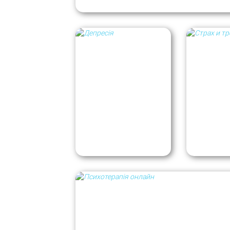
Время работы 
Каждая встреча 
Если в группе пр
Если в группе мен
Правила комм
Для согласования или
Как спр
Депрессия имеет
фобиями
свой смысл
Завершение гр
Вы имеете право прекр
Со своей стороны мы п
подведению итогов и 