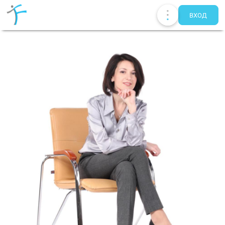
ВХОД
Публикации
UA
EN
RU
Терапевты