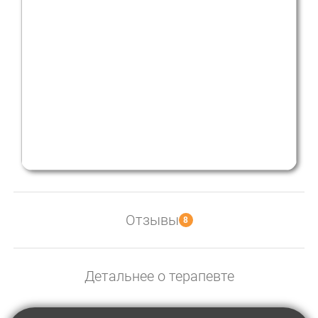
Уместность глазами психолога
Отзывы
8
Детальнее о терапевте
Oleg Schekin
Спасибо огромное. Два простых совета, взгляд со
стороны и проблема, висящая в наших отношениях с
любимой женщиной исчезла. Жизнь не стала сказкой, но