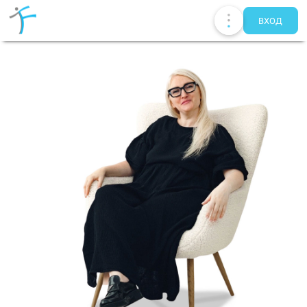
ВХОД
Публикации
UA
EN
RU
Терапевты