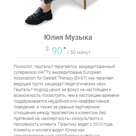
Юлия Музыка
$
90
*
/ 50 минут
Психолог, гештальт-терапевтка, аккредитованный
супервизор НАГТУ, аккредитована European
Association for Gestalt Therapy (EAGT) как терапевт,
ведущая групп, кандидат педагогических наук.
Гештальт-подход ценит за фокус на настоящем и
возможность посмотреть, чем в настоящем времени
поддерживается неудобное или неэффективное
поведение. А также за равные партнерские
отношения между терапевтом и клиентом, без
претензий на «экспертность» консультанта и
пассивность клиента. Практику ведет с 2010 года.
Клиенты и коллеги видят Юлию как
структурированную, устойчивую и честную