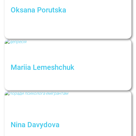
Oksana Porutska
Оксана Поруцкая: «Иногда реакция
окружения травмирует сильнее, чем сама
ситуация»
Mariia Lemeshchuk
Депрессия! Ты где? Выходи, я тебя не
боюсь!
Nina Davydova
Психологическая помощь эмигранту