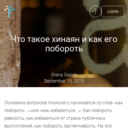
LOGIN
Что такое хинаян и как его
побороть
Olena Gapak
September 15, 2019
Половина вопросов психологу начинается со слов «как
Publications
UA
EN
RU
побороть...» или «как избавиться...». Как побороть
ревность, как избавиться от страха публичных
Therapists
выступлений, как побороть застенчивость. На эти