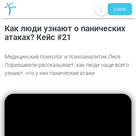
LOGIN
Как люди узнают о панических
атаках? Кейс #21
​Медицинский психолог и психоаналитик Леся
Лориашвили рассказывает, как люди чаще всего
узнают, что у них панические атаки.​
Publications
UA
EN
RU
Therapists