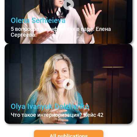
Olena Serhieieva
5 вопросов о конфликтах в паре. Елена
Сергеева.
Olya Ivanyuk Dolzhenko
Что такое интериоризация? Кейс 42
All publications