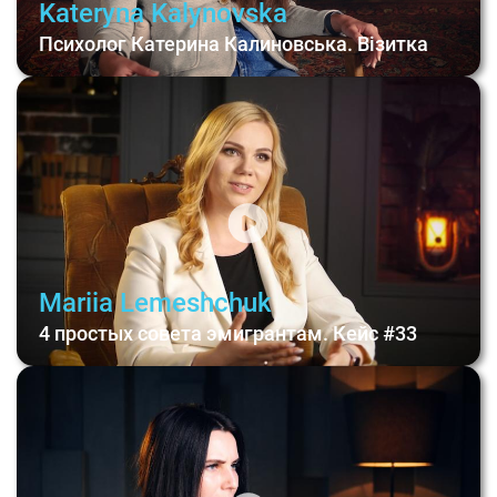
Kateryna Kalynovska
Психолог Катерина Калиновська. Візитка
Mariia Lemeshchuk
4 простых совета эмигрантам. Кейс #33