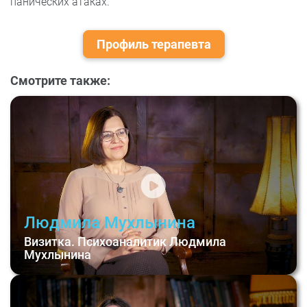
панических атаках.
Профиль терапевта
Смотрите также:
Людмила Мухлынина
Визитка. Психоаналитик Людмила
Мухлынина