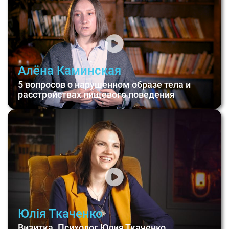
Алёна Каминская
5 вопросов о нарушенном образе тела и
расстройствах пищевого поведения
Юлія Ткаченко
Визитка. Психолог Юлия Ткаченко