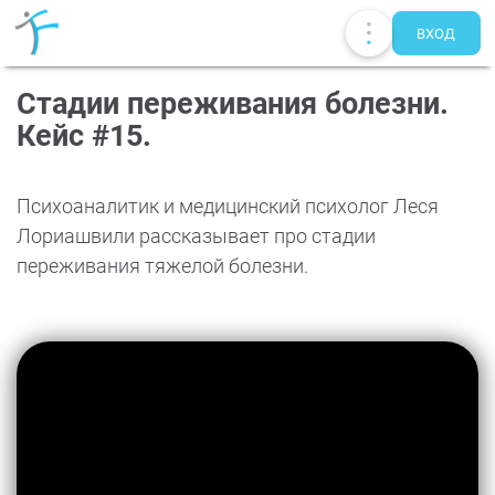
ВХОД
Стадии переживания болезни.
Кейс #15.
Психоаналитик и медицинский психолог Леся
Лориашвили рассказывает про стадии
переживания тяжелой болезни.​
Публикации
UA
EN
RU
Терапевты