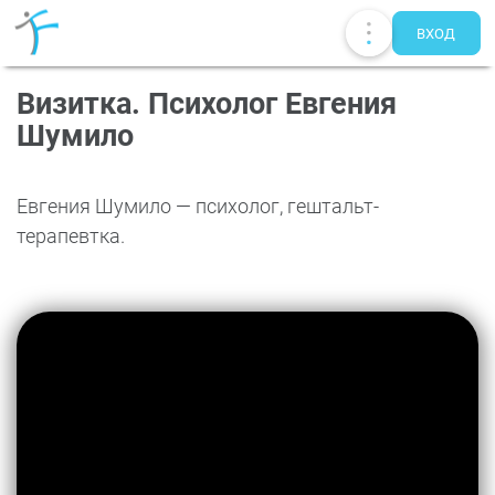
ВХОД
Визитка. Психолог Евгения
Шумило
Евгения Шумило — психолог, гештальт-
терапевтка.
Публикации
UA
EN
RU
Терапевты