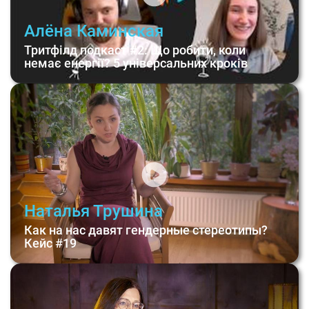
Алёна Каминская
Тритфілд подкаст #2: Що робити, коли
немає енергії? 5 універсальних кроків
Наталья Трушина
Как на нас давят гендерные стереотипы?
Кейс #19