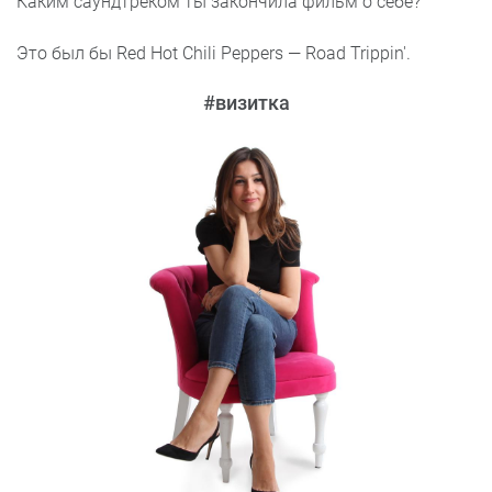
Каким саундтреком ты закончила фильм о себе?
Это был бы Red Hot Chili Peppers — Road Trippin'.
#визитка