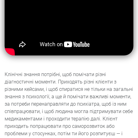
Клінічні знання потрібні, щоб помічати різні
діагностичні моменти. Приходять різні клієнти з
різними кейсами, і щоб спиратися не тільки на загальні
знання з психології, а ще й помічати важливі моменти,
за потреби перенаправляти до психіатра, щоб із ним
співпрацювати, і щоб людина могла підтримувати себе
медикаментами і проходити терапію далі. Клієнт
приходить попрацювати про саморозвиток або
проблеми у стосунках, потім ти його розпитуєш — і