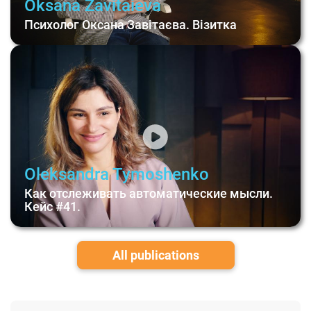
Oksana Zavitaieva
Психолог Оксана Завітаєва. Візитка
Oleksandra Tymoshenko
Как отслеживать автоматические мысли.
Кейс #41.
All publications