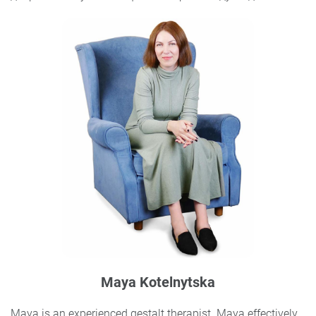
Maya Kotelnytska
Maya is an experienced gestalt therapist. Maya effectively