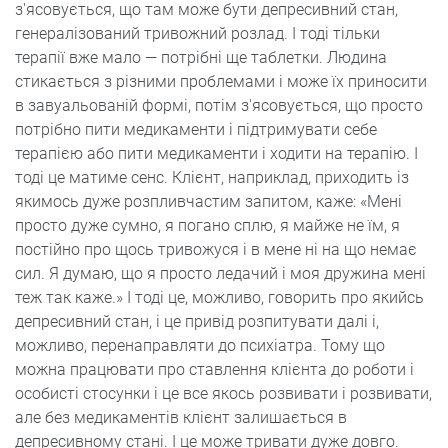
з'ясовується, що там може бути депресивний стан,
генералізований тривожний розлад. І тоді тільки
терапії вже мало — потрібні ще таблетки. Людина
стикається з різними проблемами і може їх приносити
в завуальованій формі, потім з'ясовується, що просто
потрібно пити медикаменти і підтримувати себе
терапією або пити медикаменти і ходити на терапію. І
тоді це матиме сенс. Клієнт, наприклад, приходить із
якимось дуже розпливчастим запитом, каже: «Мені
просто дуже сумно, я погано сплю, я майже не їм, я
постійно про щось тривожуся і в мене ні на що немає
сил. Я думаю, що я просто ледачий і моя дружина мені
теж так каже.» І тоді це, можливо, говорить про якийсь
депресивний стан, і це привід розпитувати далі і,
можливо, перенаправляти до психіатра. Тому що
можна працювати про ставлення клієнта до роботи і
особисті стосунки і це все якось розвивати і розвивати,
але без медикаментів клієнт залишається в
депресивному стані. І це може тривати дуже довго.