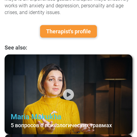
works with anxiety and depression, personality and age
crises, and identity issues.
Therapist's profile
See also:
Maria Makukha
5 вопросов о психологических травмах