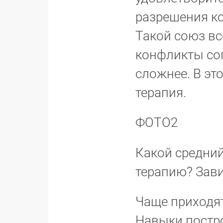
разрешения ко
Такой союз вс
конфликты со
сложнее. В э
терапия.
ФОТО2
Какой средний
терапию? Зави
Чаще приходят
Навыки постро