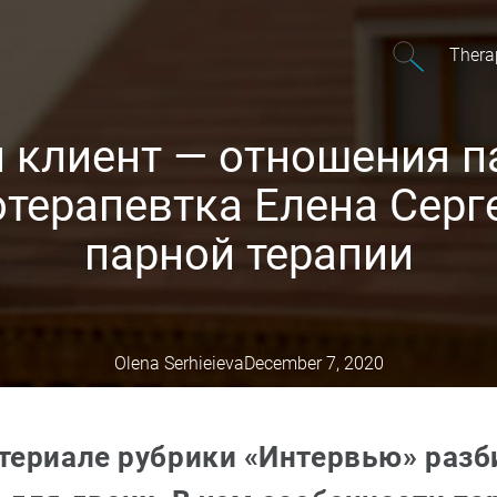
Thera
 клиент — отношения п
терапевтка Елена Серг
парной терапии
Olena Serhieieva
December 7, 2020
териале рубрики «Интервью» разб