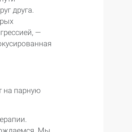
уг друга.
орых
грессией, —
окусированная
т на парную
ерапии.
рождаемся. Мы