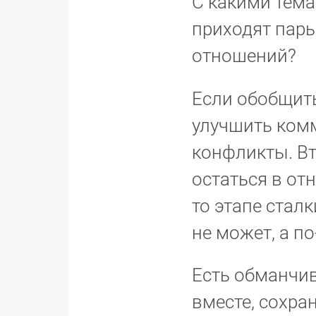
С какими тема
приходят пары
отношений?
Если обобщить
улучшить ком
конфликты. Вт
остаться в от
то этапе стал
не может, а по
Есть обманчив
вместе, сохра