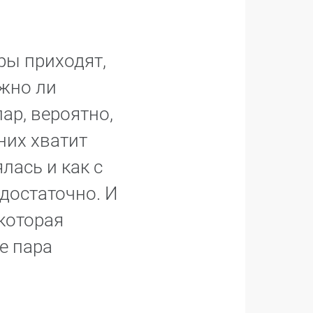
ры приходят,
ожно ли
ар, вероятно,
дних хватит
лась и как с
едостаточно. И
которая
е пара