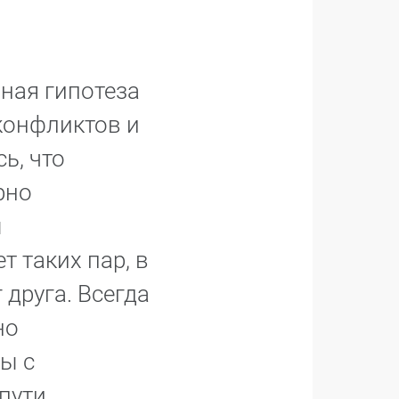
ная гипотеза
конфликтов и
ь, что
рно
ы
 таких пар, в
 друга. Всегда
но
ы с
пути