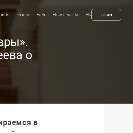
pists
Groups
Field
How it works
EN
LOGIN
ары».
еева о
ираемся в