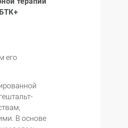
рной терапии
ГБТК+
м его
сированной
гештальт-
ствам,
ими. В основе