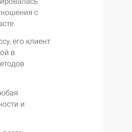
мировалась
тношения с
сте.
су, его клиент
ой в
методов
любая
ности и