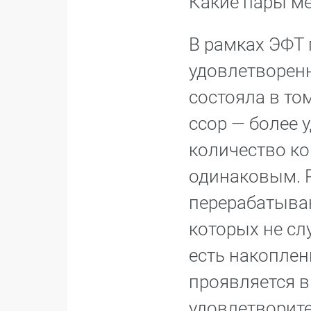
Какие пары ме
В рамках ЭФТ
удовлетворенн
состояла в то
ссор — более 
количество ко
одинаковым. Р
перерабатываю
которых не слу
есть накоплен
проявляется в
удовлетворит