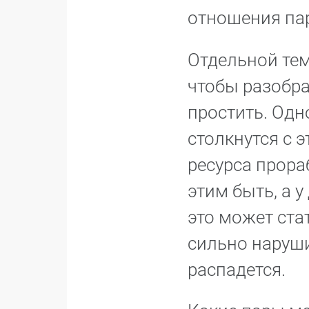
отношения па
Отдельной тем
чтобы разобра
простить. Одн
столкнутся с э
ресурса прораб
этим быть, а у
это может ста
сильно наруши
распадется.