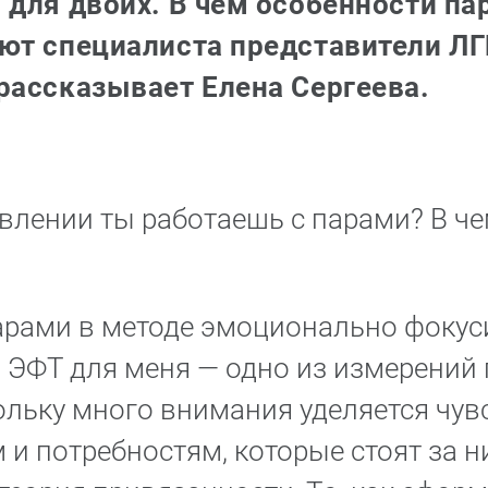
 для двоих. В чем особенности па
ют специалиста представители Л
рассказывает Елена Сергеева.
влении ты работаешь с парами? В че
парами в методе эмоционально фоку
. ЭФТ для меня — одно из измерений 
ольку много внимания уделяется чув
и потребностям, которые стоят за н