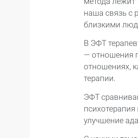
метода лежит 
наша связь с 
близкими людь
В ЭФТ терапев
— отношения п
отношениях, к
терапии.
ЭФТ сравниваю
психотерапия 
улучшение ад