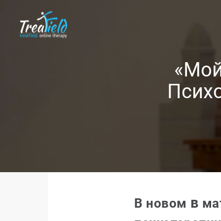
«Мой
Психо
в
В новом
ма