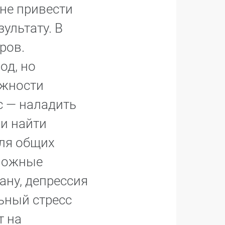
не привести
ультату. В
ров.
од, но
ожности
с — наладить
и найти
ля общих
сложные
рану, депрессия
ьный стресс
т на