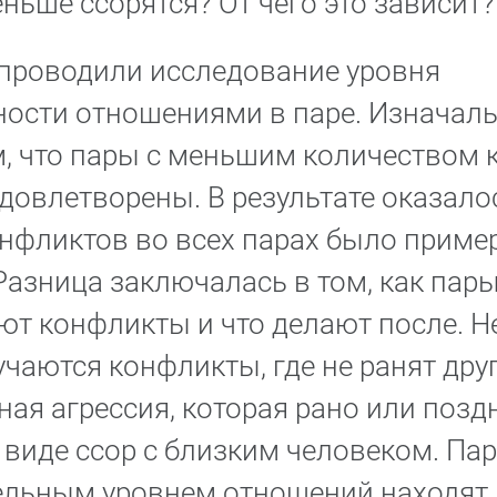
ньше ссорятся? От чего это зависит?
 проводили исследование уровня
ости отношениями в паре. Изначаль
м, что пары с меньшим количеством 
удовлетворены. В результате оказалос
нфликтов во всех парах было приме
азница заключалась в том, как пар
т конфликты и что делают после. Нет
чаются конфликты, где не ранят друг
ная агрессия, которая рано или позд
 виде ссор с близким человеком. Пар
ельным уровнем отношений находят 