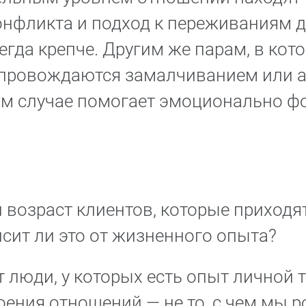
нфликта и подход к переживаниям др
егда крепче. Другим же парам, в кот
провождаются замалчиванием или а
том случае помогает эмоционально ф
 возраст клиентов, которые приходя
сит ли это от жизненного опыта?
 люди, у которых есть опыт личной т
ения отношений — не то, с чем мы 