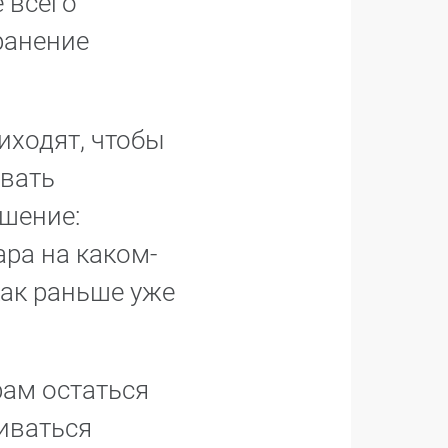
 всего
ранение
иходят, чтобы
ывать
ешение:
ара на каком-
как раньше уже
рам остаться
виваться