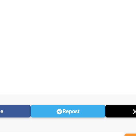
re
Repost