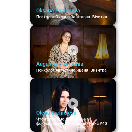
Oksana Zavitaieva
Психолог Оксана Завітаєва. Візитка
Augustyna Yatsenia
Психолог Августина Яценя. Визитка
Olena Serhieieva
Что такое эмоционально
фокусированная терапия? Кейс #40