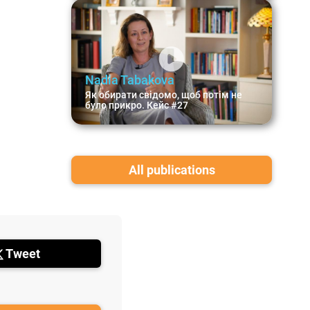
Nadia Tabakova
Як обирати свідомо, щоб потім не
було прикро. Кейс #27
All publications
Tweet