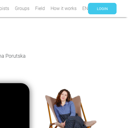
pists
Groups
Field
How it works
EN
LOGIN
ana Porutska