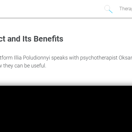
Thera
ct and Its Benefits
platform Illia Poludionnyi speaks with psychotherapist Oks
 they can be useful.