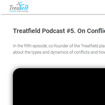
Treatfield Podcast #5. On Confli
In the fifth episode, co-founder of the Treatfield 
about the types and dynamics of conflicts and how