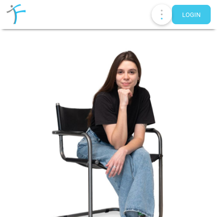
LOGIN
Publications
UA
EN
RU
Therapists