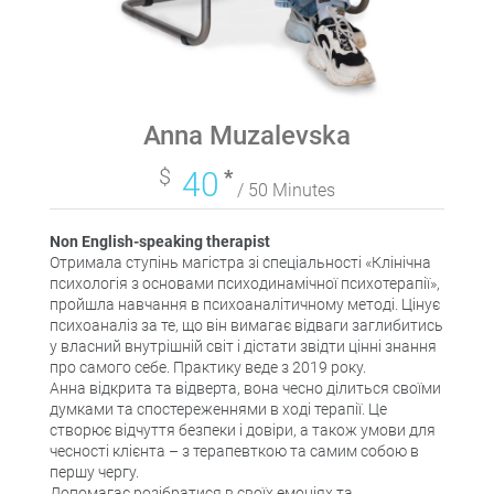
Anna Muzalevska
$
40
*
/ 50 Minutes
Non English-speaking therapist
Отримала ступінь магістра зі спеціальності «Клінічна
психологія з основами психодинамічної психотерапії»,
пройшла навчання в психоаналітичному методі. Цінує
психоаналіз за те, що він вимагає відваги заглибитись
у власний внутрішній світ і дістати звідти цінні знання
про самого себе. Практику веде з 2019 року.
Анна відкрита та відверта, вона чесно ділиться своїми
думками та спостереженнями в ході терапії. Це
створює відчуття безпеки і довіри, а також умови для
чесності клієнта – з терапевткою та самим собою в
першу чергу.
Допомагає розібратися в своїх емоціях та