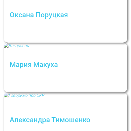
Оксана Поруцкая
Оксана Поруцкая: «Иногда реакция
окружения травмирует сильнее, чем сама
ситуация»
Мария Макуха
«Выгорание случается и на любимой
работе» — Мария Макуха о
профессиональных кризисах
Александра Тимошенко
Когда волнение о невыключенном утюге