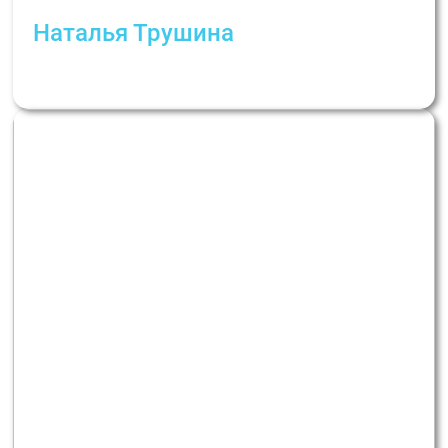
Наталья Трушина
Коли новини збивають з ніг: психологічні
техніки та самодопомога