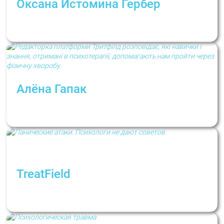
Оксана Истомина Гербер
Психологический кризис. Что важно знать и
как себя поддержать
Алёна Гапак
Как психотерапия помогает пройти через
болезнь
TreatField
Панические атаки. Рубрика: Психологи не
дают советов