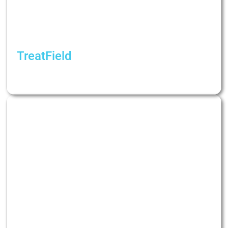
TreatField
Как мы читаем новости и потребляем
контент во времена войны