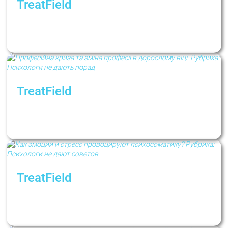
TreatField
Посттравматическое стрессовое
расстройство (ПТСР): причины, симптомы,
терапия
TreatField
Профессиональный кризис и смена
профессии во взрослом возрасте. Рубрика:
Психологи не дают советов
TreatField
Как эмоции и стресс провоцируют
психосоматику? Рубрика: Психологи не
дают советов