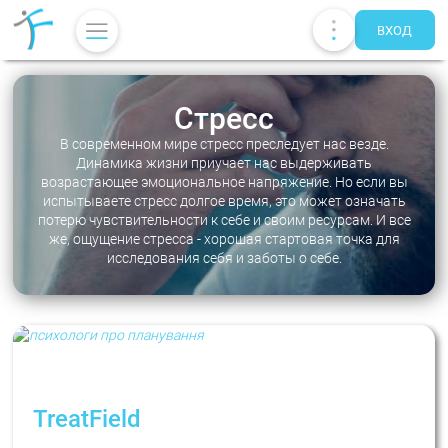
ВХОД
Стресс
В современном мире стресс преследует нас везде.
Динамика жизни приучает нас выдерживать
возрастающее эмоциональное напряжение. Но если вы
испытываете стресс долгое время, это может означать
потерю чувствительности к себе и своим ресурсам. И все
же, ощущение стресса - хорошая стартовая точка для
исследования себя и заботы о себе.
Публикации
UA
EN
RU
Терапевты
TreatField
«Нове життя з понеділка»: про планування і