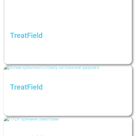
TreatField
5 типов психологической усталости.
Невеселое бинго, в котором легко узнать
себя во время полномасштабной войны
TreatField
Как хронический стресс влияет на нашу
психику. Рубрика: Психологи не дают
советов