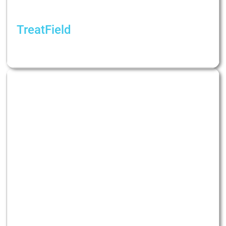
TreatField
Психологічна динаміка під час війни. На
якому етапі ми зараз?