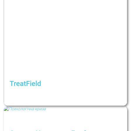
TreatField
Как жить в период неопределенности?
Рубрика: Психологи не дают советов