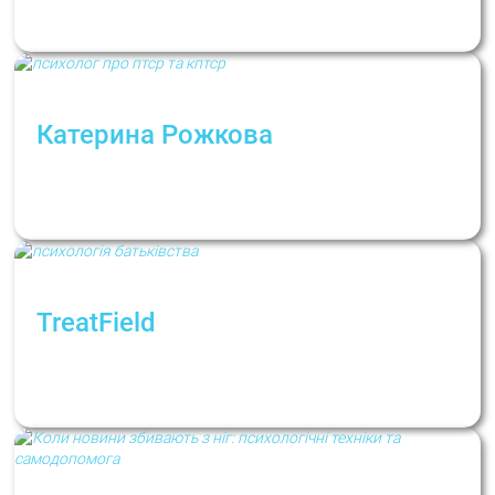
зміни в умовах невизначеності
Катерина Рожкова
Сучасний погляд на ПТСР та кПТСР:
визначення, діагностика, підходи до
лікування
TreatField
“Турбота про збереження життя, людяності
та любові у жорстокому та нещадному
контексті”. Про батьківство під час війни.