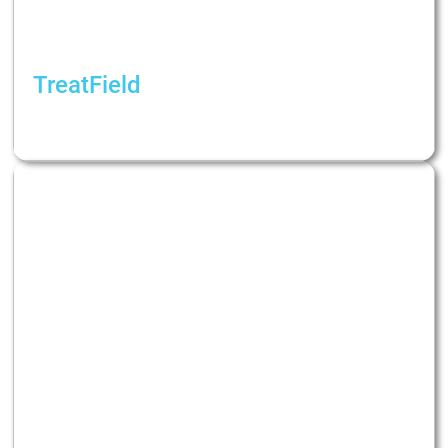
TreatField
"Нормальна реакція на ненормальні події":
Що таке гостра реакція на стрес?