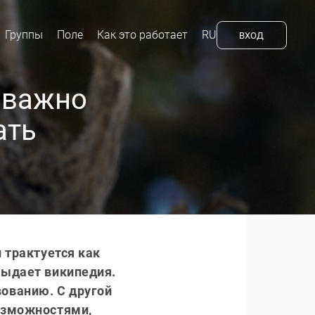
Группы
Поле
Как это работает
RU
ВХОД
 важно
ать
 трактуется как
выдает википедия.
ованию. С другой
возможностями,