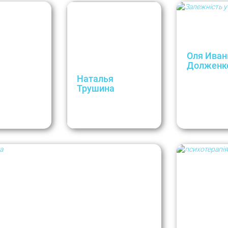
Оля Иван
Долженк
Зависимост
Наталья
отношениях
Трушина
Интервью с
ь эмоции?
​Как выбрать
психотерап
рием
психолога,
Олей Иваню
психотерапевта?
Долженко