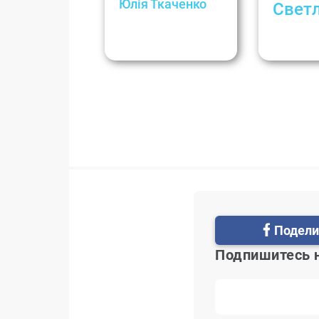
Юлія Ткаченко
Свет
Хороший и плохой
«У нас ч
стресс: инструкция
адвокат
по применению
Подели
Подпишитесь 