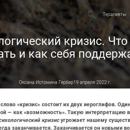
Терапевты
логический кризис. Что
ать и как себя поддерж
Оксана Истомина Гербер
19 апреля 2022 г.
слово «кризис» состоит их двух иероглифов. Один
орой — как «возможность». Такую интерпретацию 
сихологический кризис
угрожает нашему существ
сегда заканчивается. Заканчивается он новыми 