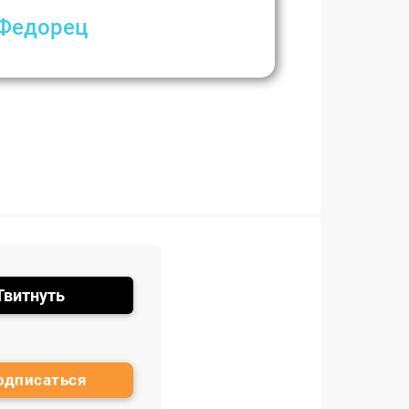
 Федорец
апия как профилактика
Твитнуть