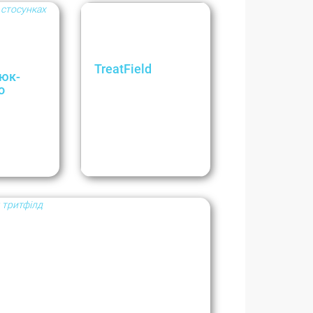
TreatField
юк-
5 типов
о
психологической
ь в
усталости.
.
Невеселое бинго, в
котором легко
евткой
узнать себя во время
к-
полномасштабной
войны