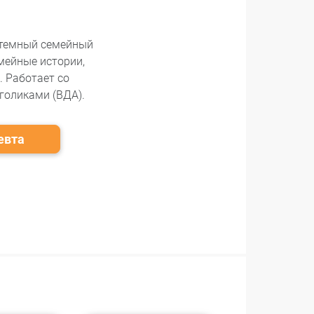
стемный семейный
мейные истории,
 Работает со
голиками (ВДА).
евта