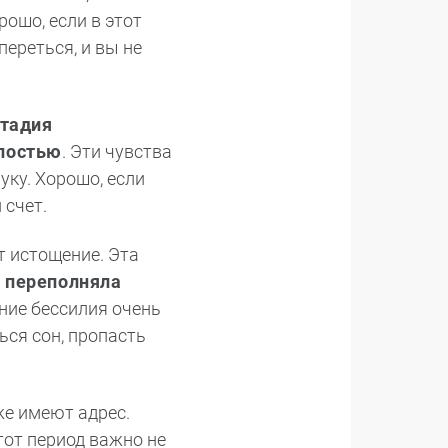
ошо, если в этот
ереться, и вы не
стадия
злостью
. Эти чувства
уку. Хорошо, если
 счет.
т истощение. Эта
с переполняла
яние бессилия очень
ься сон, пропасть
уже имеют адрес.
тот период важно не