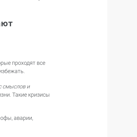
ают
орые проходят все
избежать.
с смыслов и
зни. Такие кризисы
рофы, аварии,