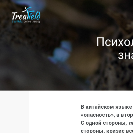
Психо
зн
В китайском языке 
«опасность», а вт
С одной стороны,
п
стороны, кризис в