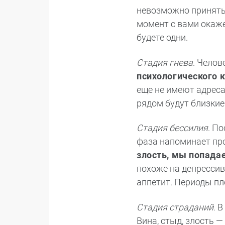
невозможно принять,
момент с вами окаже
будете одни.
Стадия гнева
. Челов
психологического 
еще не имеют адресат
рядом будут близкие
Стадия бессилия
. П
фаза напоминает пр
злость, мы попада
похоже на депрессив
аппетит. Периоды пл
Стадия страданий
. 
Вина, стыд, злость 