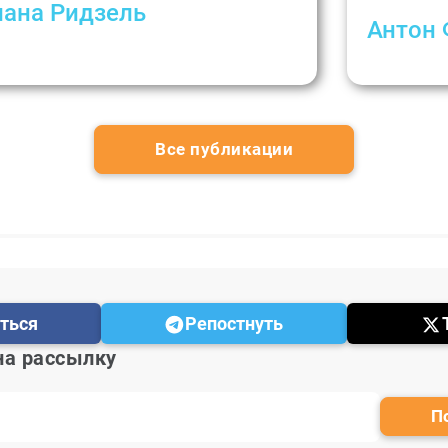
лана Ридзель
Антон
аще развит внутренний прокурор, а не
»: Светлана Ридзель о самооценке
​Психотер
Все публикации
ться
Репостнуть
на рассылку