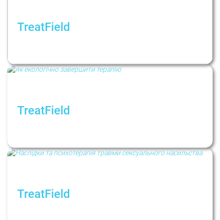
TreatField
Психологічна динаміка під час війни. На
якому етапі ми зараз?
TreatField
Між опором та змінами: що важливо знати
про завершення терапії
TreatField
Сексуализированное насилие: Последствия
и психотерапия травмы