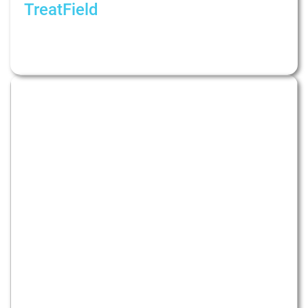
TreatField
Вынужденная эмиграция и адаптация в
новой стране. Рубрика: Психологи не дают
советов