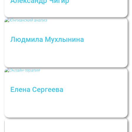
Александр Чигир
Как терапия делает нас счастливее
Людмила Мухлынина
«Мы не ставим подпорки под падающий
дом, а строим новый». Людмила
Мухлынина о юнгианском анализе
Елена Сергеева
«Важен не формат, а профессионализм
терапевта»: Елена Сергеева об онлайн-
терапии