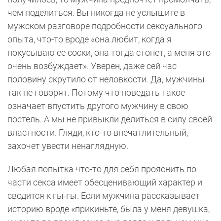
чем поделиться. Вы никогда не услышите в
мужском разговоре подробности сексуального
опыта, что-то вроде «она любит, когда я
покусываю ее соски, она тогда стонет, а меня это
очень возбуждает». Уверен, даже сей час
половину скрутило от неловкости. Да, мужчины
так не говорят. Потому что поведать такое -
означает впустить другого мужчину в свою
постель. А мы не привыкли делиться в силу своей
властности. Гляди, кто-то впечатлительный,
захочет увести ненаглядную.
Любая попытка что-то для себя прояснить по
части секса имеет обесценивающий характер и
сводится к гы-гы. Если мужчина рассказывает
историю вроде «прикиньте, была у меня девушка,