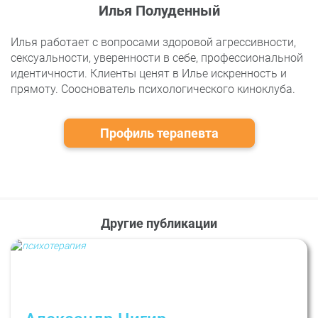
Илья Полуденный
Илья работает с вопросами здоровой агрессивности,
сексуальности, уверенности в себе, профессиональной
идентичности. Клиенты ценят в Илье искренность и
прямоту. Сооснователь психологического киноклуба.
Профиль терапевта
Другие публикации