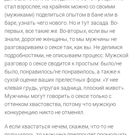
стал взрослее, на крайняк можно со своими
(мужиками) поделиться опытом в бане или в
баре, узнать чего нового. Но и тут засада. Во-
первых, все такие же. Во-вторых, если вы не
знали, дорогие женщины, то мы мужчины не
разговариваем о сексе так, как вы. Не делимся
подробностями, не описываем процесс. Мужской
разговор о сексе сводится к простым: было/не
было, понравилось/не понравилось, а также к
сухой оценке ваших прелестных форм. «У нее
клевая грудь, упругая задница, плоский живот».
Мужчины могут говорить о сексе только с
оттенком хвастовства, потому что мужскую
конкуренцию никто не отменял.
А если хвастаться нечем, скажем, что-то не
получилось, то мужчина предпочтет промолчать,