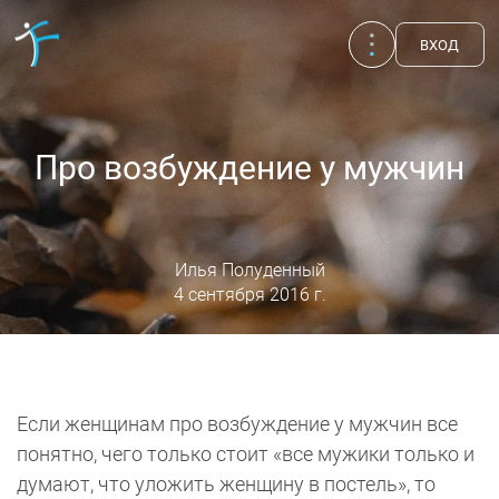
ВХОД
Про возбуждение у мужчин
Илья Полуденный
4 сентября 2016 г.
Публикации
Если женщинам про возбуждение у мужчин все
UA
EN
RU
понятно, чего только стоит «все мужики только и
Терапевты
думают, что уложить женщину в постель», то