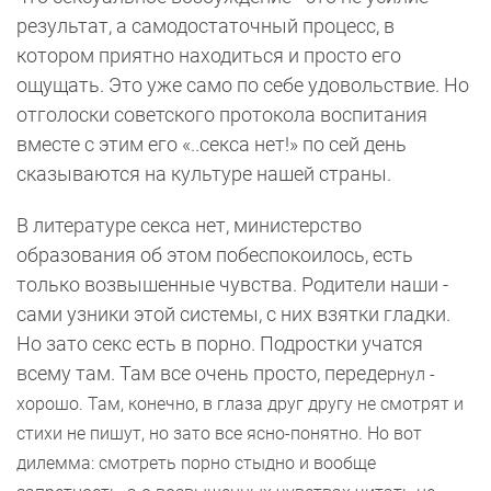
результат, а самодостаточный процесс, в
котором приятно находиться и просто его
ощущать. Это уже само по себе удовольствие. Но
отголоски советского протокола воспитания
вместе с этим его «..секса нет!» по сей день
сказываются на культуре нашей страны.
В литературе секса нет, министерство
образования об этом побеспокоилось, есть
только возвышенные чувства. Родители наши -
сами узники этой системы, с них взятки гладки.
Но зато секс есть в порно. Подростки учатся
всему там. Там все очень просто, переде
рнул -
хорошо. Там, конечно, в глаза друг другу не смотрят и
стихи не пишут, но зато все ясно-понятно. Но вот
дилемма: смотреть порно стыдно и вообще