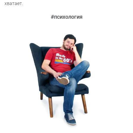
хватает.
#психология