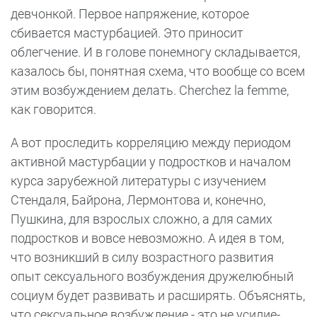
девчонкой. Первое напряжение, которое
сбивается мастурбацией. Это приносит
облегчение. И в голове понемногу складывается,
казалось бы, понятная схема, что вообще со всем
этим возбуждением делать. Cherchez la femme,
как говорится.
А вот проследить корреляцию между периодом
активной мастурбации у подростков и началом
курса зарубежной литературы с изучением
Стендаля, Байрона, Лермонтова и, конечно,
Пушкина, для взрослых сложно, а для самих
подростков и вовсе невозможно. А идея в том,
что возникший в силу возрастного развития
опыт сексуального возбуждения дружелюбный
социум будет развивать и расширять. Объяснять,
что сексуальное возбуждение - это не усилие-