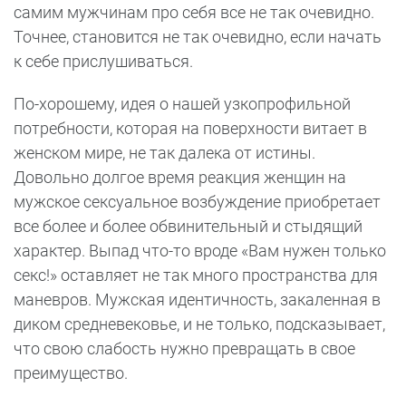
самим мужчинам про себя все не так очевидно.
Точнее, становится не так очевидно, если начать
к себе прислушиваться.
По-хорошему, идея о нашей узкопрофильной
потребности, которая на поверхности витает в
женском мире, не так далека от истины.
Довольно долгое время реакция женщин на
мужское сексуальное возбуждение приобретает
все более и более обвинительный и стыдящий
характер. Выпад что-то вроде «Вам нужен только
секс!» оставляет не так много пространства для
маневров. Мужская идентичность, закаленная в
диком средневековье, и не только, подсказывает,
что свою слабость нужно превращать в свое
преимущество.