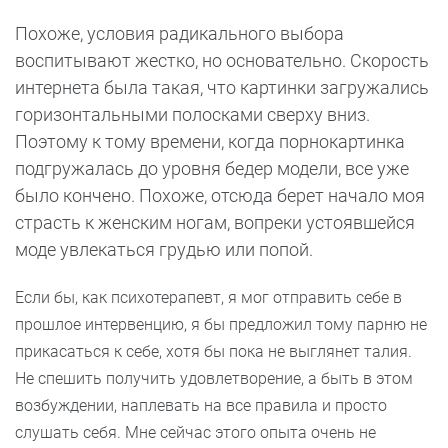
Похоже, условия радикального выбора
воспитывают жестко, но основательно. Скорость
интернета была такая, что картинки загружались
горизонтальными полосками сверху вниз.
Поэтому к тому времени, когда порнокартинка
подгружалась до уровня бедер модели, все уже
было кончено. Похоже, отсюда берет начало моя
страсть к женским ногам, вопреки устоявшейся
моде увлекаться грудью или попой.
Если бы, как психотерапевт, я мог отправить себе в
прошлое интервенцию, я бы предложил тому парню не
прикасаться к себе, хотя бы пока не выглянет талия.
Не спешить получить удовлетворение, а быть в этом
возбуждении, наплевать на все правила и просто
слушать себя. Мне сейчас этого опыта очень не