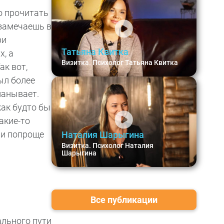
о прочитать
 замечаешь в
ри
Татьяна Квитка
х, а
Визитка. Психолог Татьяна Квитка
ак вот,
ыл более
манывает.
как будто бы
акие-то
 и попроще
Наталия Шарыгина
Визитка. Психолог Наталия
Шарыгина
Все публикации
ального пути