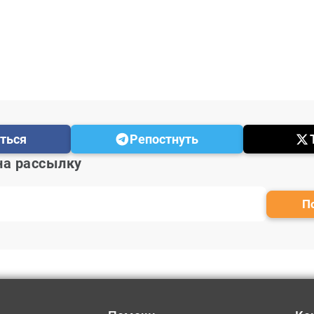
ться
Репостнуть
на рассылку