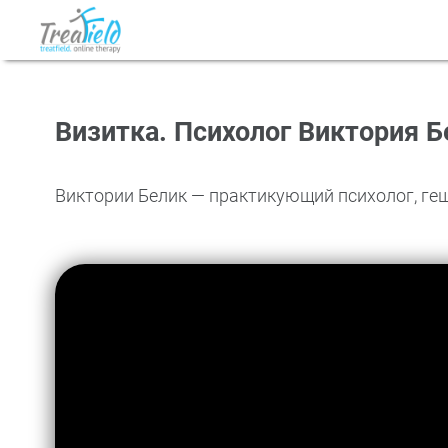
Визитка. Психолог Виктория Б
Виктории Белик — практикующий психолог, геш