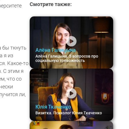
Смотрите также:
верситете
а бы ткнуть
Алёна Галицына
а я из
Алёна Галицына. 5 вопросов про
социальную тревожность
ся. Какое-то
. С этим я
м, что со
ически
лучится ли,
Юлія Ткаченко
Визитка. Психолог Юлия Ткаченко