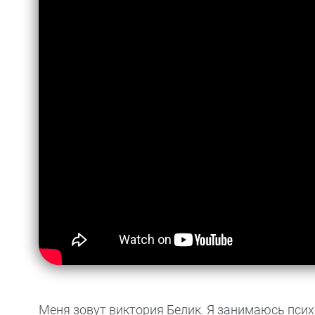
Меня зовут виктория Белик. Я занимаюсь псих