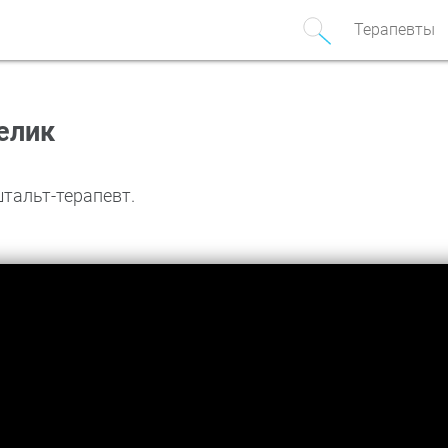
Терапевты
елик
тальт-терапевт.