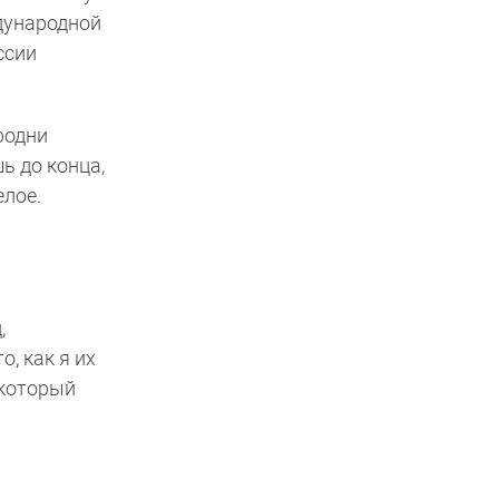
ждународной
ссии
родни
ь до конца,
елое.
,
о, как я их
 который