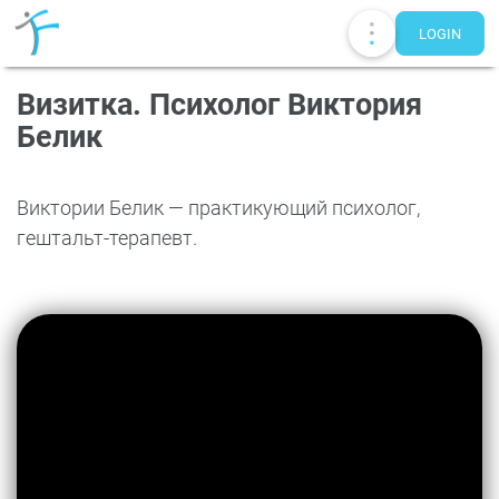
LOGIN
Визитка. Психолог Виктория
Белик
Виктории Белик — практикующий психолог,
гештальт-терапевт.
Publications
UA
EN
RU
Therapists