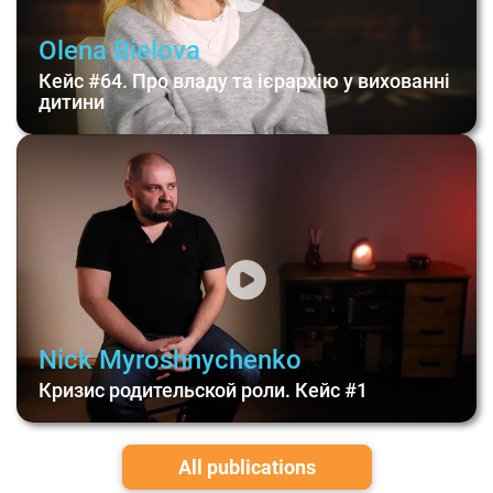
Olena Bielova
Кейс #64. Про владу та ієрархію у вихованні
дитини
Nick Myroshnychenko
Кризис родительской роли. Кейс #1
All publications