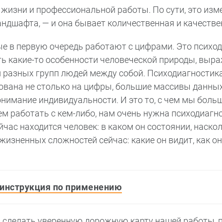
жизни и профессиональной работы. По сути, это изм
андшафта, — и она бывает количественная и качестве
е в первую очередь работают с цифрами. Это психод
ь какие-то особенности человеческой природы, выра
и разных групп людей между собой. Психодиагностик
ована не столько на цифры, большие массивы данных
онимание индивидуальности. И это то, с чем мы боль
ем работать с кем-либо, нам очень нужна психодиагно
йчас находится человек: в каком он состоянии, наско
жизненных сложностей сейчас: какие он видит, как он
 инструкция по применению
ы сделать уверенную дорожную карту нашей работы, 