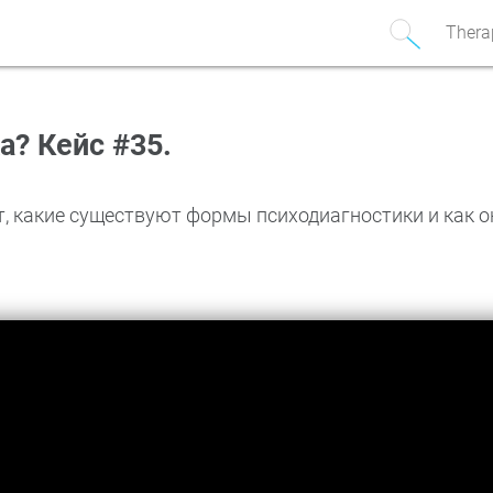
Thera
а? Кейс #35.
, какие существуют формы психодиагностики и как о