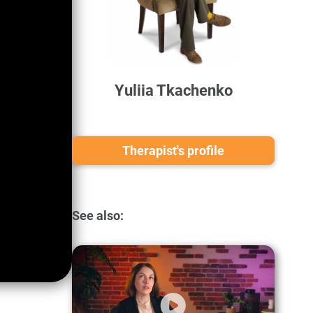
Yuliia Tkachenko
Therapist's profile
See also: