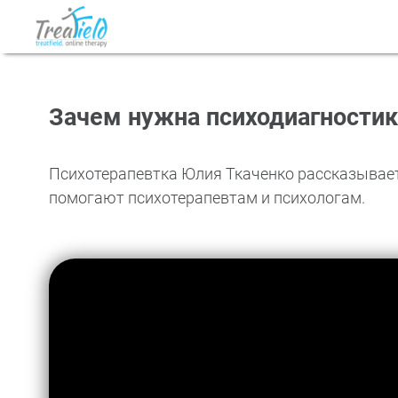
Зачем нужна психодиагностик
Психотерапевтка Юлия Ткаченко рассказывает
помогают психотерапевтам и психологам.