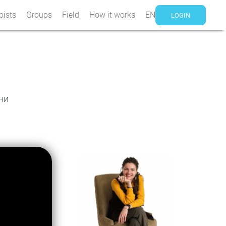
pists
Groups
Field
How it works
EN
LOGIN
ни