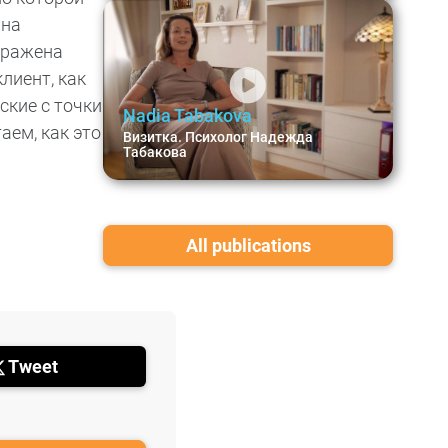
 на
ыражена
лиент, как
ские с точки
Nadia Tabakova
аем, как это
Визитка. Психолог Надежда
Табакова
All publications
Tweet