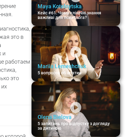
ерение
Maya Kotelnytska
Кейс #61. Чому клінічні знання
нная.
важливі для психолога?
иагностика,
жая это в
а
 и
ше работаем
Mariia Lemeshchuk
стика,
5 вопросов об апатии
лько это
 их
Olena Bielova
5 запитань про відпустку з догляду
за дитиною
по которой