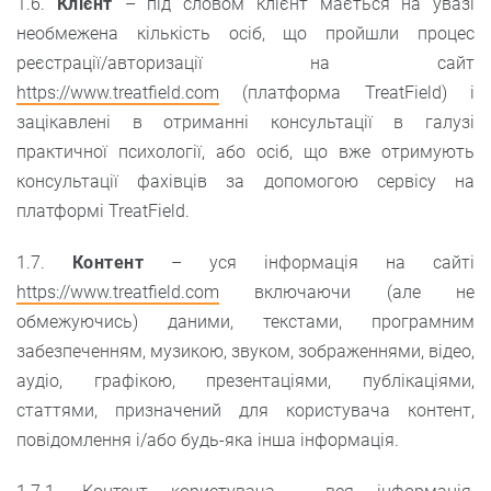
1.6.
Клієнт
– під словом клієнт мається на увазі
необмежена кількість осіб, що пройшли процес
реєстрації/авторизації на сайт
https://www.treatfield.com
(платформа TreatField) і
зацікавлені в отриманні консультації в галузі
практичної психології, або осіб, що вже отримують
консультації фахівців за допомогою сервісу на
платформі TreatField.
1.7.
Контент
– уся інформація на сайті
https://www.treatfield.com
включаючи (але не
обмежуючись) даними, текстами, програмним
забезпеченням, музикою, звуком, зображеннями, відео,
аудіо, графікою, презентаціями, публікаціями,
статтями, призначений для користувача контент,
повідомлення і/або будь-яка інша інформація.