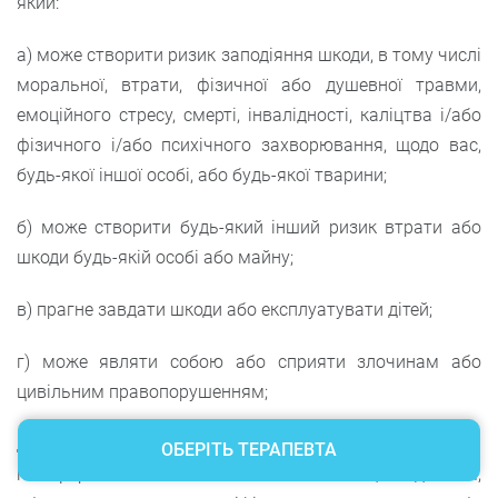
який:
а) може створити ризик заподіяння шкоди, в тому числі
моральної, втрати, фізичної або душевної травми,
емоційного стресу, смерті, інвалідності, каліцтва і/або
фізичного і/або психічного захворювання, щодо вас,
будь-якої іншої особі, або будь-якої тварини;
б) може створити будь-який інший ризик втрати або
шкоди будь-якій особі або майну;
в) прагне завдати шкоди або експлуатувати дітей;
г) може являти собою або сприяти злочинам або
цивільним правопорушенням;
д) містить будь-яку інформацію або зміст, який
ОБЕРІТЬ ТЕРАПЕВТА
платформа TreatField вважає незаконним, шкідливим,