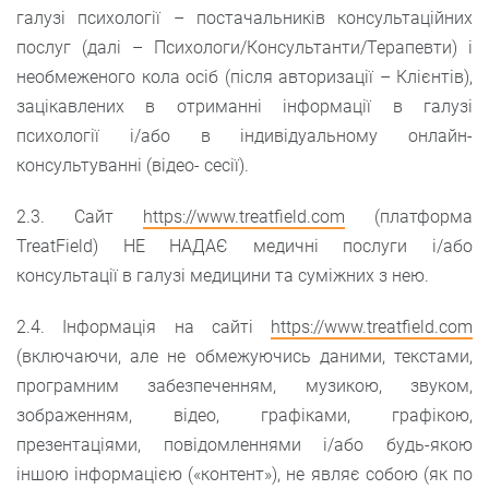
галузі психології – постачальників консультаційних
послуг (далі – Психологи/Консультанти/Терапевти) і
необмеженого кола осіб (після авторизації – Клієнтів),
зацікавлених в отриманні інформації в галузі
психології і/або в індивідуальному онлайн-
консультуванні (відео- сесії).
2.3. Сайт
https://www.treatfield.com
(платформа
TreatField) НЕ НАДАЄ медичні послуги і/або
консультації в галузі медицини та суміжних з нею.
2.4. Інформація на сайті
https://www.treatfield.com
(включаючи, але не обмежуючись даними, текстами,
програмним забезпеченням, музикою, звуком,
зображенням, відео, графіками, графікою,
презентаціями, повідомленнями і/або будь-якою
іншою інформацією («контент»), не являє собою (як по