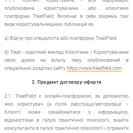
1.7.1. Контент користувача - вся інформація,
опублікована користувачами або клієнтами
платформи TreatField. Включає в себе зокрема такі
види користувальницьких публікацій як:
а) Відгук про спеціаліста або платформу TreatField;
б) Treat - короткий виклад Клієнтами / Користувачами
своїх думок на вільну тему, опублікований в
спеціальних розділах сайту
https://www.treatfield.com
.
2. Предмет договору-оферти
2.1. TreatField є онлайн-платформою, за допомогою
якої користувач (а після реєстрації/авторизації –
Клієнт) може ознайомитися з інформацією,
відомостями в галузі практичної психології, знайти
консультанта в галузі практичної психології і отримати