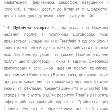
медіатехніку (веб-камера, мікрофон, навушники /
колонки), а також доступ до Інтернет зі швидкістю,
достатньою для підтримки відео-зв'язку онлайн.
1.4.
Публічна оферта
– дана угода про Правила
надання послуг є публічним Договором, який
вважається укладеним між Treatfield з одного боку і
клієнтом з іншого боку з моменту прийняття останнім
всіх без винятку умов і положень Правил надання
послуг цього Договору і який є єдиним джерелом
врегулювання всіх умов надання послуг, привілеїв,
відносин між Клієнтом та Виконавцем, що виникають в
процесі їх виконання і дотримання у відповідній галузі
знань. Усі рекламні, презентаційний та інші матеріали
створені та існують в цілях розвитку Treatfield і носять
інформаційно-довідковий характер. Прийняття цих
Правил (Акцепт) є обов'язковим для осіб (після