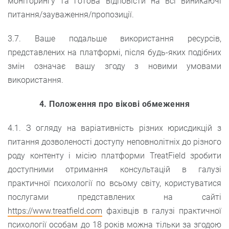
моніторингу та готова відповісти на всі виникаючі
питання/зауваження/пропозиції.
3.7. Ваше подальше використання ресурсів,
представлених на платформі, після будь-яких подібних
змін означає вашу згоду з новими умовами
використання.
4. Положення про вікові обмеження
4.1. З огляду на варіативність різних юрисдикцій з
питання дозволеності доступу неповнолітніх до різного
роду контенту і місію платформи TreatField зробити
доступними отримання консультацій в галузі
практичної психології по всьому світу, користуватися
послугами представлених на сайті
https://www.treatfield.com
фахівців в галузі практичної
психології особам до 18 років можна тільки за згодою