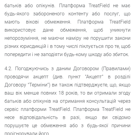
батьків або опікунів. Платформа TreatField не має
будь-якого забороненого контенту або послуг, що
мають вікові обмеження. Платформа TreatField
використовує дане обмеження, щоб уникнути
непорозуміння, не маючи наміру не порушити закони
різних юрисдикцій і в тому числі піклується про те, щоб
попередити і не заподіяти будь-кому шкоду або збиток.
4.2. Погоджуючись з даним Договором (Правилами)
проводячи акцепт (див. пункт "Акцепт" в розділі
Договору "Терміни") ви також підтверджуєте, що, якщо
ваш вік менше повних 18 років, то ви отримали згоду
батьків або опікунів на отримання консультацій через
сервіс платформи TreatField. Платформа TreatField не
несе відповідальність в разі, якщо ви свідомо
порушуєте це обмеження або з будь-якої причини
проігнорували його.