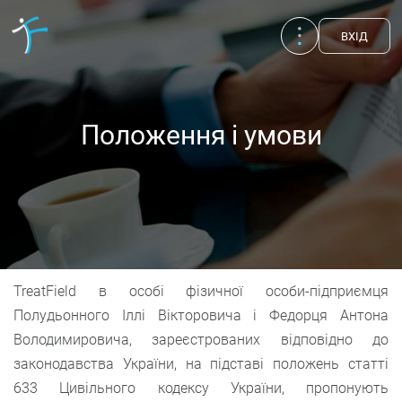
ВХIД
Положення і умови
TreatField в особі фізичної особи-підприємця
Полудьонного Іллі Вікторовича і Федорця Антона
Публікації
Володимировича, зареєстрованих відповідно до
UA
EN
RU
законодавства України, на підставі положень статті
Терапевти
633 Цивільного кодексу України, пропонують