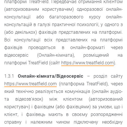
платформі TreatField. Передбачає отримання клієнтом
(авторизованим користувачем) одноразової онлайн-
консультації або багаторазового курсу онлайн-
консультацій в галузі практичної психології, у одного з
(або декількох) фахівців представлених на платформі.
Всі консультації всіх представлених на платформі
фахівців проводяться в онлайн-форматі через
відеосервіс (Онлайн-кімната), розміщений на
платформі TreatField (сайт
https://www.treatfield.com
).
1.3.1
Онлайн-кімната/Відеосервіс
– розділ сайту
https://www.treatfield.com
(платформа TreatFiеld), через
який технічно реалізується комунікація (онлайн аудіо-
та відеозв'язок) між клієнтом (авторизований
користувач) і фахівцем (або фахівцями) за умови, що і
клієнт, і фахівець мають в своєму розпорядженні
справну і належним чином підключену необхідну