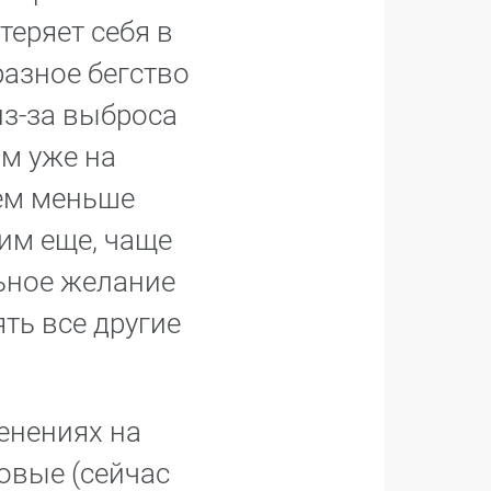
теряет себя в
разное бегство
из-за выброса
м уже на
тем меньше
тим еще, чаще
льное желание
ть все другие
менениях на
овые (сейчас