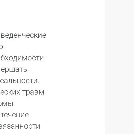
оведенческие
о
обходимости
вершать
реальности.
ческих травм
ормы
 течение
ивязанности