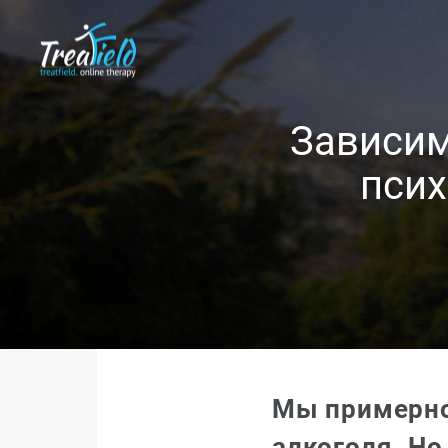
Зависим
псих
Мы примерно
алкоголя. Но