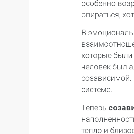
особенно возр
опираться, хо
В эмоциональ
взаимоотноше
которые были 
человек был а
созависимой. 
системе.
Теперь
созав
наполненности
тепло и близо