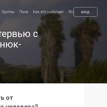
Группы
Поле
Как это работает
RU
ВХОД
тервью с
анюк-
ь от
го человека?