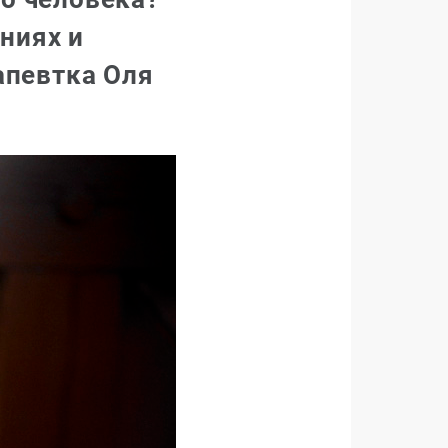
ниях и
апевтка Оля