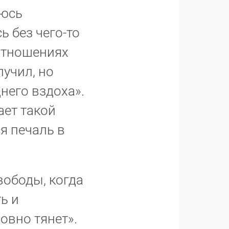
люсь
ь без чего-то
 отношениях
лучил, но
него вздоха».
ает такой
я печаль в
вободы, когда
ь и
овно тянет».