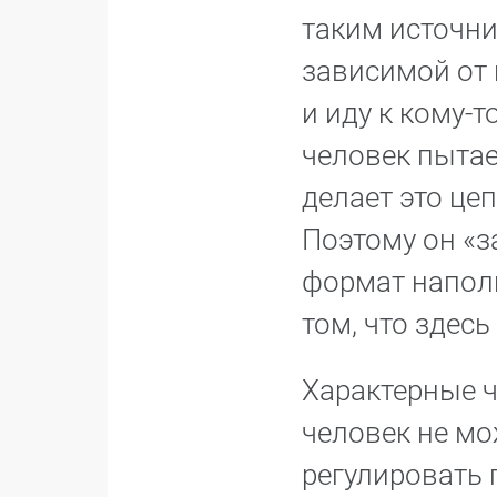
таким источни
зависимой от 
и иду к кому-
человек пытает
делает это це
Поэтому он «з
формат наполн
том, что здес
Характерные 
человек не мо
регулировать 