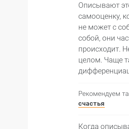
Описывают эт
самооценку, к
не может с со
собой, они ча
происходит. Н
целом. Чаще та
дифференциац
Рекомендуем та
счастья
Когда описыва