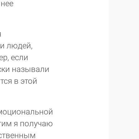
 нее
я
и людей,
р, если
ски называли
тся в этой
эмоциональной
гим я получаю
нственным