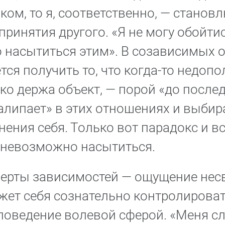
ком, то я, соответственно, — станов
принятия другого. «Я не могу обойтис
то насытиться этим». В созависимых
ся получить то, что когда-то недопо
пко держа объект, — порой «до послед
алипает» в этих отношениях и выбир
ения себя. Только вот парадокс и вс
ь невозможно насытиться.
черты зависимостей — ощущение нес
жет себя сознательно контролироват
поведение волевой сферой. «Меня сл