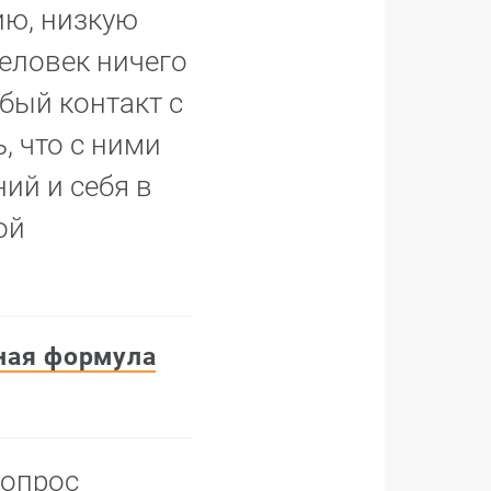
ию, низкую
человек ничего
абый контакт с
, что с ними
ий и себя в
ой
ная формула
вопрос