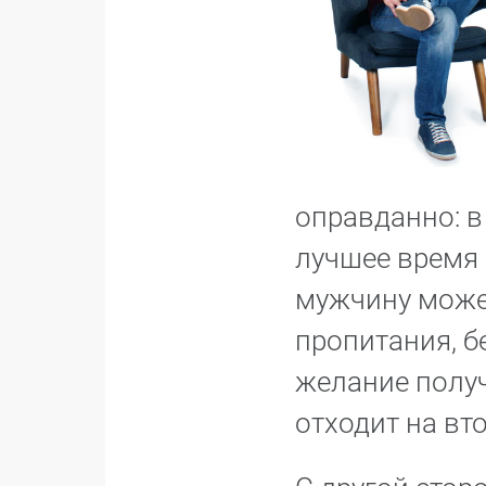
оправданно: в
лучшее время 
мужчину может
пропитания, б
желание получ
отходит на вт