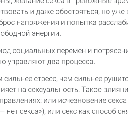
оны, желание секса в тревожные вре
твовать и даже обостряться, но уже 
сброс напряжения и попытка расслаби
ободной энергии.
иод социальных перемен и потрясен
ю управляют два процесса.
м сильнее стресс, чем сильнее рушитс
лияет на сексуальность. Такое влиян
аправлениях: или исчезновение секса
 нет секса»), или секс как способ сн