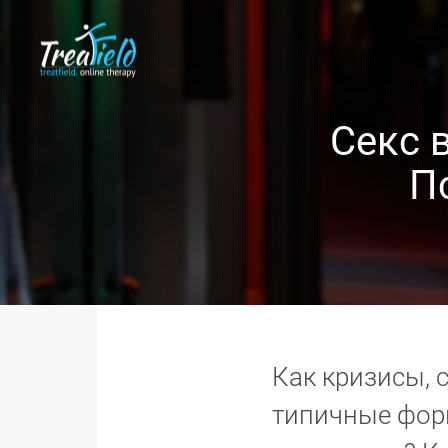
Секс 
П
Как кризисы, с
типичные фор