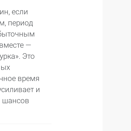
ин, если
м, период
збыточным
 вместе —
урка». Это
вых
ычное время
усиливает и
и шансов