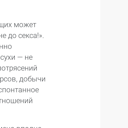
ющих может
е до секса!».
нно
сухи — не
потрясений
урсов, добычи
 спонтанное
отношений