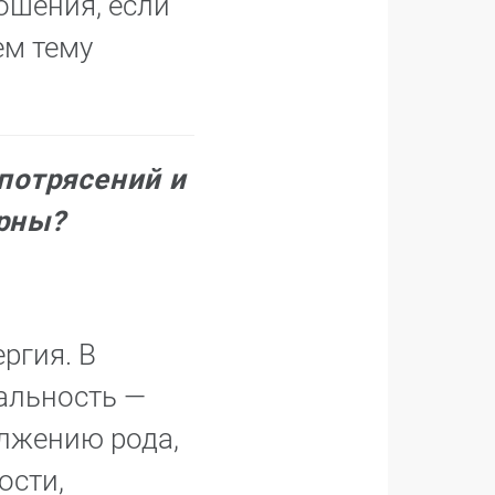
ошения, если
ем тему
потрясений и
ерны?
ргия. В
альность —
олжению рода,
ости,