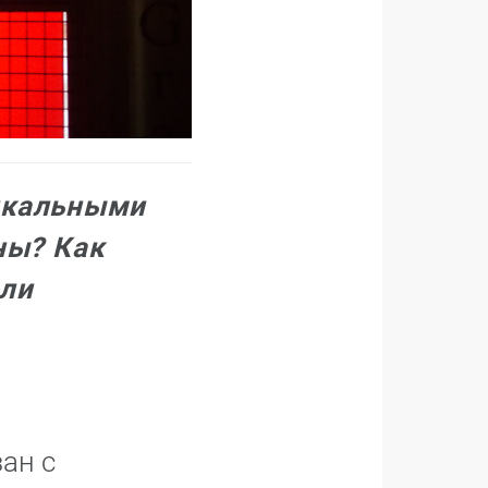
дикальными
ны? Как
или
ан с