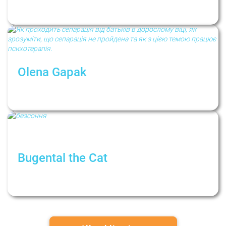
Депрессия! Ты где? Выходи, я тебя не
боюсь!
Olena Gapak
Сепарация от родителей во взрослом
возрасте
Bugental the Cat
Рыбки уснули в пруду, а я нет: что делать
при бессоннице?