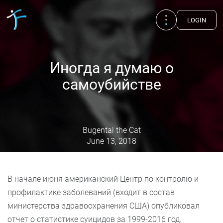
LOGIN
Иногда я думаю о
самоубийстве
Bugental the Cat
June 13, 2018
В начале июня американский Центр по контролю и
Publications
UA
EN
RU
профилактике заболеваний (входит в состав
министерства здравоохранения США) опубликовал
Therapists
отчет о статистике суицидов за 1999-2016 год.