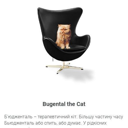
Bugental the Cat
Б'юдженталь – терапевтичний кіт. Більшу частину часу
Бьюдженталь або спить, або думає. У рідкісних