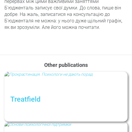
перервах між цими важливими заняттями
Б'юдженталь записує свої думки. До слова, пише він
добре. На жаль, записатися на консультацію до
Б'юдженталя не можна: у нього дуже щільний графік,
як ви зрозуміли. Але його можна почитати.
Other publications
Treatfield
Прокрастинация. Рубрика: Психологи не
дают советов