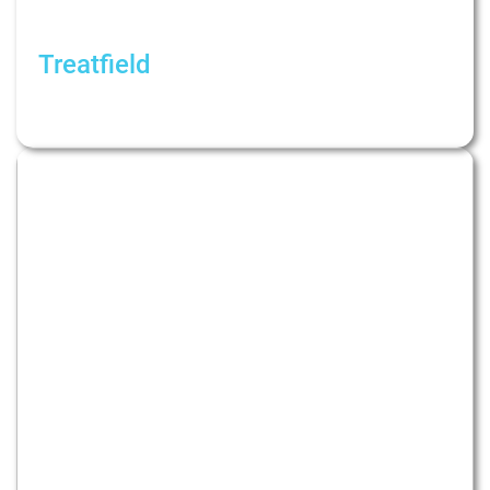
Treatfield
Emotional support basics. How to support each
other without making things worse