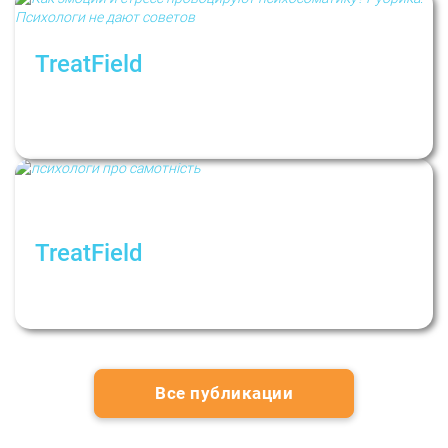
TreatField
Как эмоции и стресс провоцируют
психосоматику? Рубрика: Психологи не
дают советов
TreatField
Как проживать одиночество и изоляцию?
Рубрика: Психологи не дают советов
Все публикации