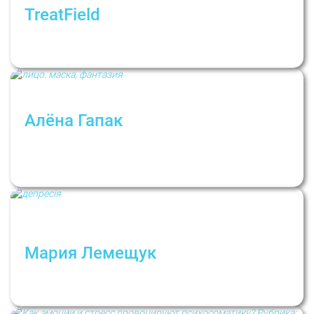
TreatField
Материнское выгорание. Рубрика:
Психологи не дают советов
Алёна Гапак
«Представьте себе...»: рескриптинг и другие
техники работы с воображением в
психотерапии
Мария Лемещук
Депрессия! Ты где? Выходи, я тебя не
боюсь!