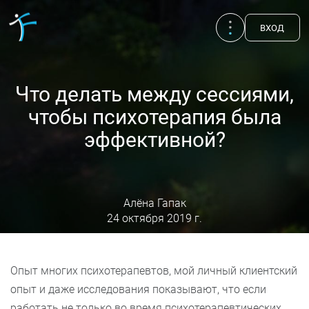
ВХОД
Что делать между сессиями,
чтобы психотерапия была
эффективной?
Алёна Гапак
24 октября 2019 г.
Публикации
UA
EN
RU
Опыт многих психотерапевтов, мой личный клиентский
Терапевты
опыт и даже исследования показывают, что если
работать не только во время
психотерапевтических