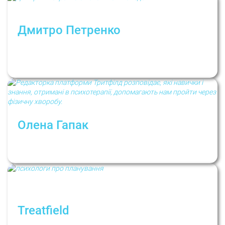
Дмитро Петренко
Як захиститися від «психологічного
отруєння»? Дмитро Петренко про токсичну
поведінку та особисті кордони
Олена Гапак
Як психотерапія допомагає пройти через
хворобу
Treatfield
«Нове життя з понеділка»: про планування і