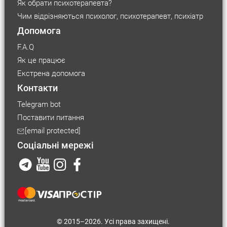
Як обрати психотерапевта?
Чим відрізняються психолог, психотерапевт, психіатр
Допомога
F.A.Q
Як це працює
Екстрена допомога
Контакти
Telegram bot
Поставити питання
Розмір шрифту
[email protected]
Соціальні мережі
Маленький
Середній
Великий
Розмір
контейнера
Середній
Великий
© 2015–2026. Усі права захищені.