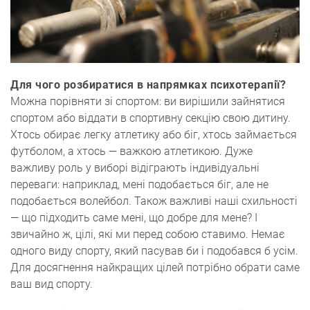
Для чого розбиратися в напрямках психотерапії?
Можна порівняти зі спортом: ви вирішили зайнятися
спортом або віддати в спортивну секцію свою дитину.
Хтось обирає легку атлетику або біг, хтось займається
футболом, а хтось — важкою атлетикою. Дуже
важливу роль у виборі відіграють індивідуальні
переваги: наприклад, мені подобається біг, але не
подобається волейбол. Також важливі наші схильності
— що підходить саме мені, що добре для мене? І
звичайно ж, цілі, які ми перед собою ставимо. Немає
одного виду спорту, який пасував би і подобався б усім.
Для досягнення найкращих цілей потрібно обрати саме
ваш вид спорту.