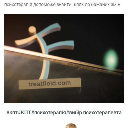
психотерапія допоможе знайти шлях до бажаних змін.
#кпт
#КПТ
#психотерапія
#вибір психотерапевта