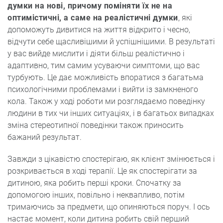
думки на нові, причому поміняти їх не на
оптимістичні, а саме на реалістичні думки
, які
допоможуть дивитися на життя відкрито і чесно,
відчути себе щасливішими й успішнішими. В результаті
у вас вийде мислити і діяти більш реалістично і
адаптивно, тим самим усуваючи симптоми, що вас
турбують. Це дає можливість впоратися з багатьма
психологічними проблемами і вийти із замкненого
кола. Також у ході роботи ми розглядаємо поведінку
людини в тих чи інших ситуаціях, і в багатьох випадках
зміна стереотипної поведінки також приносить
бажаний результат.
Завжди з цікавістю спостерігаю, як клієнт змінюється і
розкривається в ході терапії. Це як спостерігати за
дитиною, яка робить перші кроки. Спочатку за
допомогою інших, повільно і неквапливо, потім
тримаючись за предмети, що опиняються поруч. І ось
настає момент, коли дитина робить свій перший