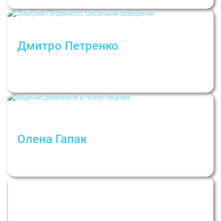
Дмитро Петренко
Як захиститися від «психологічного
отруєння»? Дмитро Петренко про токсичну
поведінку та особисті кордони
Олена Гапак
Щоденники та психотерапія: 7
щоденникових технік