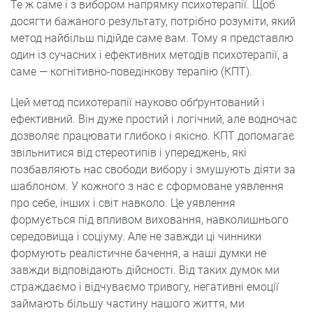
Те ж саме і з вибором напрямку психотерапії. Щоб
досягти бажаного результату, потрібно розуміти, який
метод найбільш підійде саме вам. Тому я представлю
один із сучасних і ефективних методів психотерапії, а
саме — когнітивно-поведінкову терапію (КПТ).
Цей метод психотерапії науково обґрунтований і
ефективний. Він дуже простий і логічний, але водночас
дозволяє працювати глибоко і якісно. КПТ допомагає
звільнитися від стереотипів і упереджень, які
позбавляють нас свободи вибору і змушують діяти за
шаблоном. У кожного з нас є сформоване уявлення
про себе, інших і світ навколо. Це уявлення
формується під впливом виховання, навколишнього
середовища і соціуму. Але не завжди ці чинники
формують реалістичне бачення, а наші думки не
завжди відповідають дійсності. Від таких думок ми
страждаємо і відчуваємо тривогу, негативні емоції
займають більшу частину нашого життя, ми