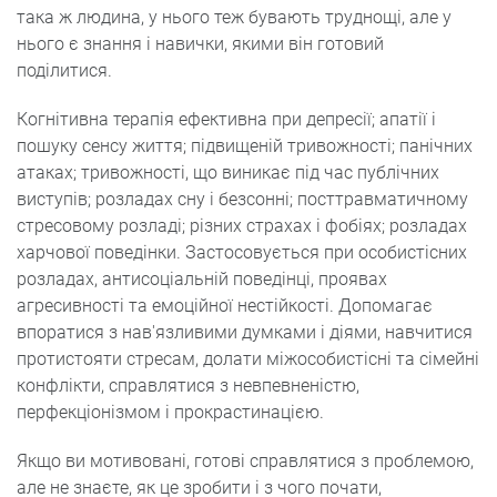
така ж людина, у нього теж бувають труднощі, але у
нього є знання і навички, якими він готовий
поділитися.
Когнітивна терапія ефективна при депресії; апатії і
пошуку сенсу життя; підвищеній тривожності; панічних
атаках; тривожності, що виникає під час публічних
виступів; розладах сну і безсонні; посттравматичному
стресовому розладі; різних страхах і фобіях; розладах
харчової поведінки. Застосовується при особистісних
розладах, антисоціальній поведінці, проявах
агресивності та емоційної нестійкості. Допомагає
впоратися з нав'язливими думками і діями, навчитися
протистояти стресам, долати міжособистісні та сімейні
конфлікти, справлятися з невпевненістю,
перфекціонізмом і прокрастинацією.
Якщо ви мотивовані, готові справлятися з проблемою,
але не знаєте, як це зробити і з чого почати,