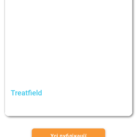
Treatfield
Психологічна динаміка під час війни. На
якому етапі ми зараз?
Усі публікації