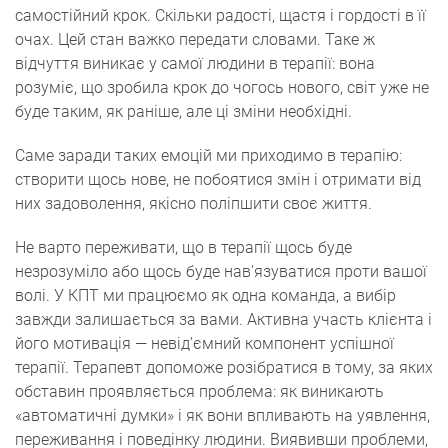
самостійний крок. Скільки радості, щастя і гордості в її
очах. Цей стан важко передати словами. Таке ж
відчуття виникає у самої людини в терапії: вона
розуміє, що зробила крок до чогось нового, світ уже не
буде таким, як раніше, але ці зміни необхідні.
Саме заради таких емоцій ми приходимо в терапію:
створити щось нове, не побоятися змін і отримати від
них задоволення, якісно поліпшити своє життя.
Не варто переживати, що в терапії щось буде
незрозуміло або щось буде нав'язуватися проти вашої
волі. У КПТ ми працюємо як одна команда, а вибір
завжди залишається за вами. Активна участь клієнта і
його мотивація — невід'ємний компонент успішної
терапії. Терапевт допоможе розібратися в тому, за яких
обставин проявляється проблема: як виникають
«автоматичні думки» і як вони впливають на уявлення,
переживання і поведінку людини. Виявивши проблеми,