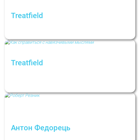
Treatfield
Синдром самозванця. Рубрика: Психологи
не дають порад
Treatfield
Як впоратися з нав'язливими думками і
ритуалами? Рубрика: Психологи не дають
порад
Антон Федорець
Классик гештальт-терапии Роберт Резник