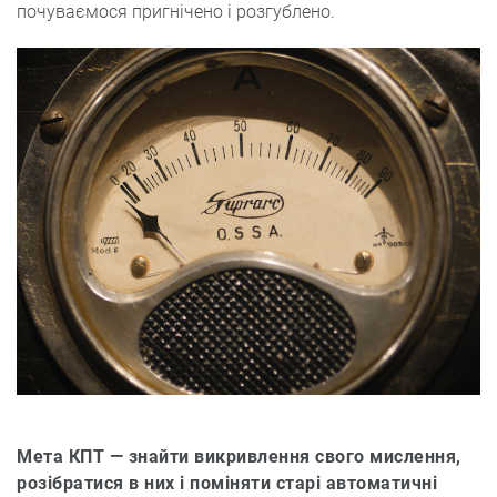
почуваємося пригнічено і розгублено.
Мета КПТ — знайти викривлення свого мислення,
розібратися в них і поміняти старі автоматичні