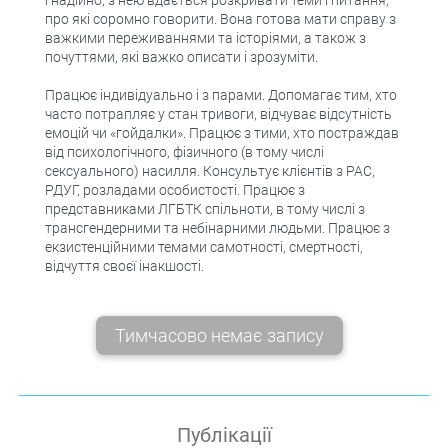
про які соромно говорити. Вона готова мати справу з
важкими переживаннями та історіями, а також з
почуттями, які важко описати і зрозуміти.
Працює індивідуально і з парами. Допомагає тим, хто
часто потрапляє у стан тривоги, відчуває відсутність
емоцій чи «гойдалки». Працює з тими, хто постраждав
від психологічного, фізичного (в тому числі
сексуального) насилля. Консультує клієнтів з РАС,
РДУГ, розладами особистості. Працює з
представниками ЛГБТК спільноти, в тому числі з
трансгендерними та небінарними людьми. Працює з
екзистенційними темами самотності, смертності,
відчуття своєї інакшості.
Тимчасово немає запису
Публікації