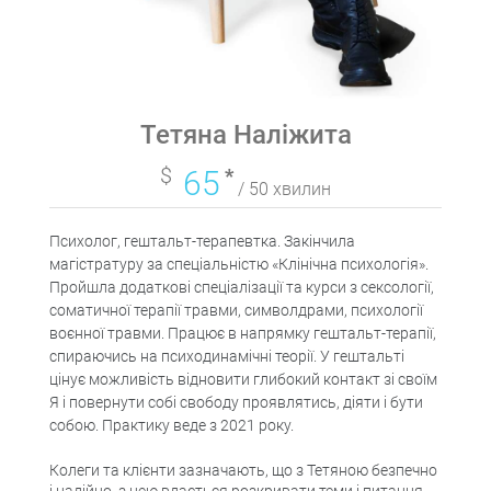
Тетяна Наліжита
$
65
*
/ 50 хвилин
Психолог, гештальт-терапевтка. Закінчила
магістратуру за спеціальністю «Клінічна психологія».
Пройшла додаткові спеціалізації та курси з сексології,
соматичної терапії травми, символдрами, психології
воєнної травми. Працює в напрямку гештальт-терапії,
спираючись на психодинамічні теорії. У гештальті
цінує можливість відновити глибокий контакт зі своїм
Я і повернути собі свободу проявлятись, діяти і бути
собою. Практику веде з 2021 року.
Колеги та клієнти зазначають, що з Тетяною безпечно
і надійно, з нею вдається розкривати теми і питання,