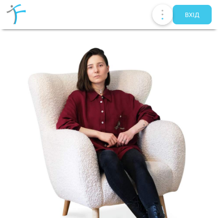
ВХIД
Публікації
UA
EN
RU
Терапевти