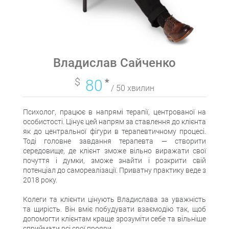
Владислав Сайченко
$
80
*
/ 50 хвилин
Психолог, працює в напрямі терапії, центрованої на
особистості. Цінує цей напрям за ставлення до клієнта
як до центральної фігури в терапевтичному процесі.
Тоді головне завдання терапевта — створити
середовище, де клієнт зможе вільно виражати свої
почуття і думки, зможе знайти і розкрити свій
потенціал до самореалізації. Приватну практику веде з
2018 року.
Колеги та клієнти цінують Владислава за уважність
та щирість. Він вміє побудувати взаємодію так, щоб
допомогти клієнтам краще зрозуміти себе та вільніше
сприймати всі свої прояви.