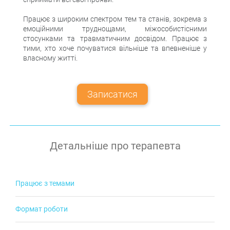
Працює з широким спектром тем та станів, зокрема з
емоційними труднощами, міжособистісними
стосунками та травматичним досвідом. Працює з
тими, хто хоче почуватися вільніше та впевненіше у
власному житті.
Записатися
Детальніше про терапевта
Працює з темами
Депресія, Горе і втрата, Самотність, Самооцінка, Кризи у
Формат роботи
стосунках, Сенс життя, Сексуальність, Розлучення,
Завершення стосунків, Апатія, Стосунки
Індивідуально, Робота з парами