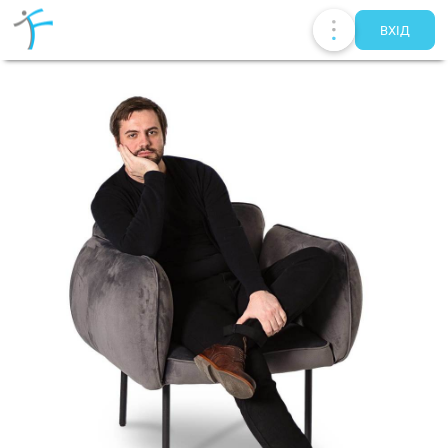
ВХIД
Публікації
UA
EN
RU
Терапевти