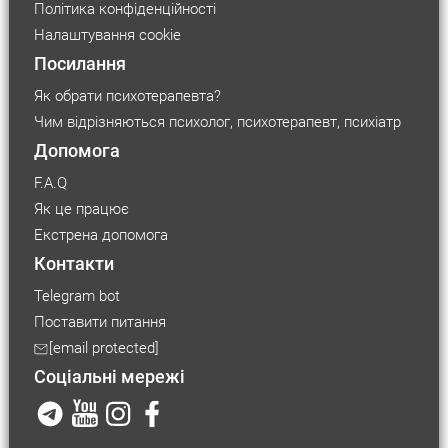
мета - підтримати клієнта в його розвитку і змінах.
Політика конфіденційності
Терапевт відповідає за організацію терапевтичного
Сертифікат психолога
Налаштування cookie
простору, його надійність і конфіденційність і несе
Посилання
відповідальність за якість своїх професійних послуг.
Терапевт діє в інтересах клієнта і враховує їх у першу
Як обрати психотерапевта?
чергу.
Терапевт несе відповідальність за підтримання
Чим відрізняються психолог, психотерапевт, психіатр
професійних меж і дотримання етики. Терапевт не
Допомога
надає клієнту жодних інших послуг, окрім
консультаційних, і не отримує жодних послуг від
F.A.Q
клієнта.
Як це працює
Терапевт не спілкується з клієнтом поза
терапевтичними сесіями (вийняток - обговорення
Екстрена допомога
розкладу зустрічей). Терапевт не вступає в дружні,
Контакти
робочі або романтичні стосунки з клієнтом в період
терапії і кілька років після її закінчення.
Telegram bot
І терапевт, і клієнт погоджуються не займатися
Поставити питання
сторонніми справами під час сесії, не переглядати
телефони і не відволікатися на паралельні
[email protected]
повідомлення або дзвінки.
Соціальні мережі
Щоб отримати користь від зустрічі, клієнту корисно
максимально включатися в роботу, вправи,
обговорення. Але клієнт може перервати терапевта,
не відповідати на будь-які питання або відмовитися