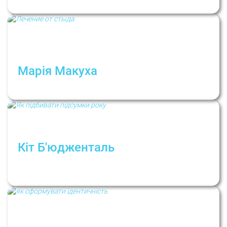
Марія Макуха
Лікування від сорому
Кіт Б'юдженталь
Як підбивати підсумки року? 3 корисні
техніки