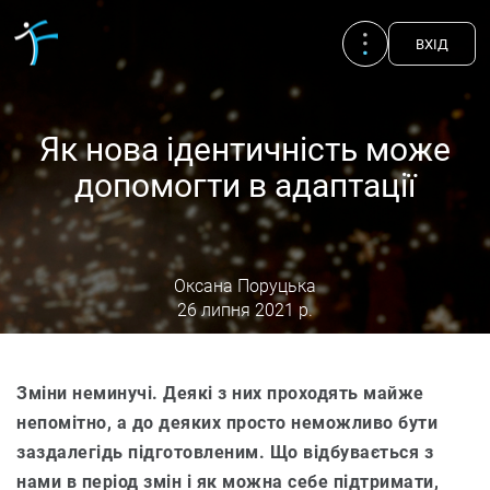
ВХIД
Як нова ідентичність може
допомогти в адаптації
Оксана Поруцька
26 липня 2021 р.
Зміни неминучі. Деякі з них проходять майже
Публікації
UA
EN
RU
непомітно, а до деяких просто неможливо бути
заздалегідь підготовленим. Що відбувається з
Терапевти
нами в період змін і як можна себе підтримати,