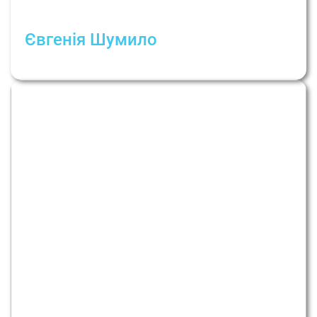
Євгенія Шумило
Зупинена любов