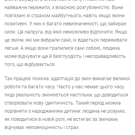
найважче пережити, з власною розгубленістю. Вони
пов'язані зі страхом майбутнього, навіть якщо зміни
позитивні. У них є багато невизначеності, що забирає
сили. Ця напруга, від якої неможливо відпочити. Якщо
це зміни, які ми вибрали самі, їх вдається переживати
легше. А якщо вони трапилися самі собою, людина
може відчувати ще й безглуздість і несправедливість
того, що відбувається.
Так працює психіка: адаптація до змін вимагає великої
роботи та багато часу. Часто у нас немає цього часу.
Іноді реальність змінюється настільки, що доводиться
створювати нову ідентичність. Такий період можна
порівняти з народженням дитини: людина не розуміє,
як поводитися в новій ролі, не встигає за змінами,
відчуває неповноцінність і страх.