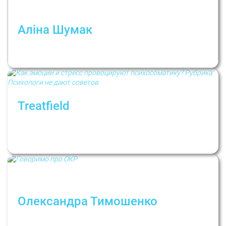
Аліна Шумак
Завершення стосунків. Інструкція з
виживання
Treatfield
Як емоції та стрес провокують
психосоматику? Рубрика: Психологи не
дають порад
Олександра Тимошенко
Коли хвилювання за невимкнену праску
стає розладом? Говоримо про ОКР