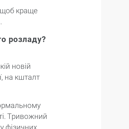
, щоб краще
.
го розладу?
кій новій
ї, на кшталт
нормальному
ті. Тривожний
 у фізичних