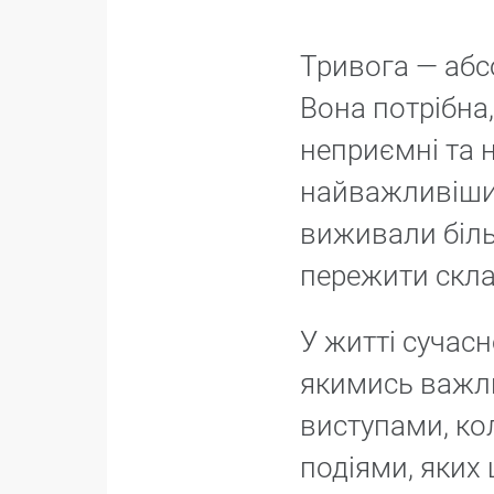
Тривога — абс
Вона потрібна
неприємні та н
найважливіших 
виживали біль
пережити скла
У житті сучас
якимись важли
виступами, ко
подіями, яких 