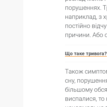
порушеннях. Т
наприклад, з 
постійно відчу
причини. Або о
Що таке тривога?
Також симптом
сну, порушення
більшому обсяз
виспалися, то 