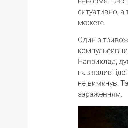
ненормально т
ситуативно, а 
можете.
Один з тривож
компульсивним
Наприклад, ду
нав'язливі іде
не вимкнув. Т
зараженням.