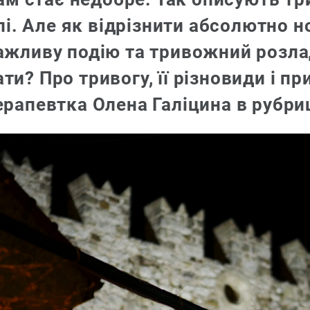
ілі. Але як відрізнити абсолютно 
ажливу подію та тривожний розлад
ти? Про тривогу, її різновиди і пр
ерапевтка Олена Галіцина в рубриц