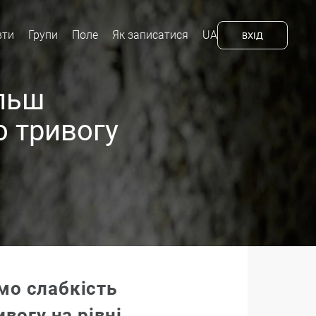
вти
Групи
Поле
Як записатися
UA
ВХIД
ільш
о тривогу
мо слабкість
ивогу на рівні