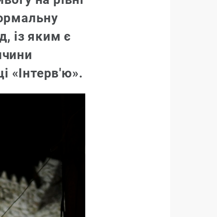
нормальну
, із яким є
ичини
і «Інтерв'ю».