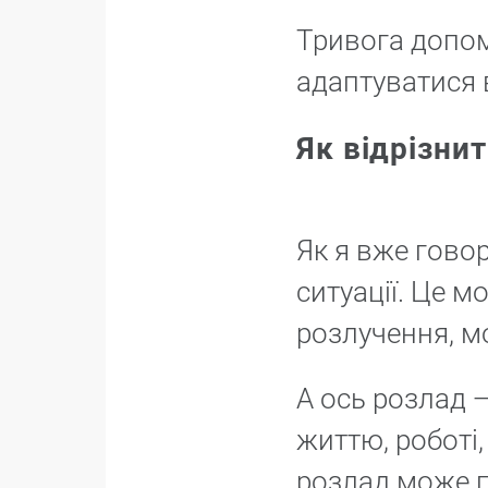
Тривога допом
адаптуватися 
Як відрізни
Як я вже гово
ситуації. Це м
розлучення, м
А ось розлад 
життю, роботі
розлад може пр