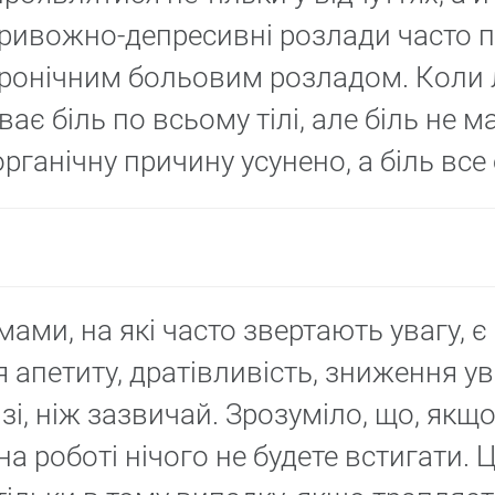
ривожно-депресивні розлади часто по
хронічним больовим розладом. Коли
ває біль по всьому тілі, але біль не м
рганічну причину усунено, а біль все
ами, на які часто звертають увагу, 
 апетиту, дратівливість, зниження ув
і, ніж зазвичай. Зрозуміло, що, якщо
на роботі нічого не будете встигати. 