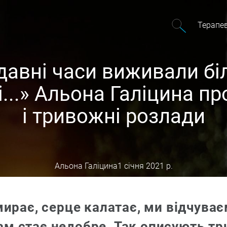
Терапе
давні часи виживали б
...» Альона Галіцина пр
і тривожні розлади
Альона Галіцина
1 січня 2021 р.
ирає, серце калатає, ми відчуває
нам стає недобре. Так описують тр