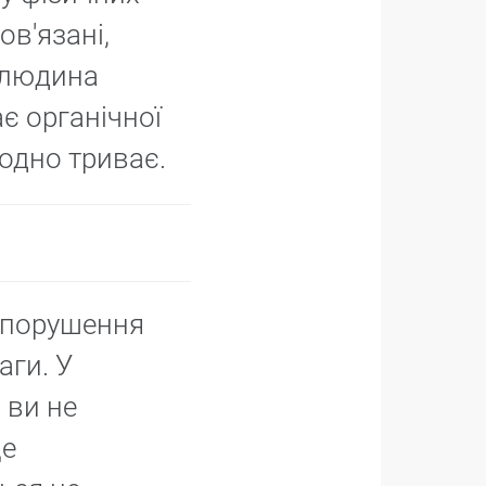
в'язані,
 людина
ає органічної
 одно триває.
є порушення
аги. У
 ви не
Це