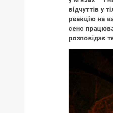
відчуттів у т
реакцію на в
сенс працюва
розповідає т