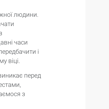
ожної людини.
ачати
з
давні часи
передбачити і
у віці.
виникає перед
естами,
каємося з