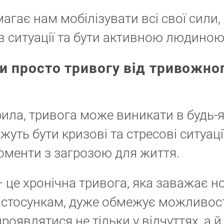
агає нам мобілізувати всі свої сили
в ситуації та бути активною людиною
ти просто тривогу від тривожно
рила, тривога може виникати в будь-я
ожуть бути кризові та стресові ситуаці
оменти з загрозою для життя.
— це хронічна тривога, яка заважає 
, стосункам, дуже обмежує можливос
оявлятися не тільки у відчуттях, а й