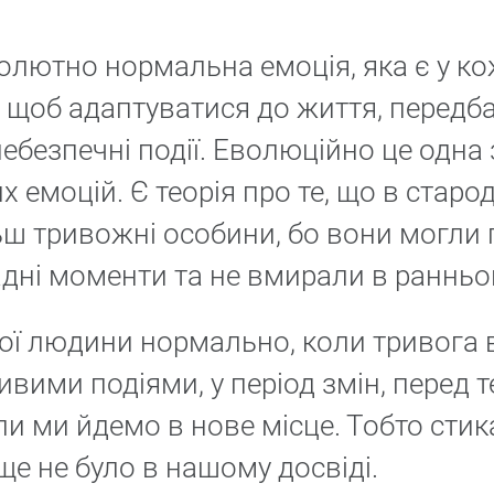
олютно нормальна емоція, яка є у к
, щоб адаптуватися до життя, передб
ебезпечні події. Еволюційно це одна 
емоцій. Є теорія про те, що в старо
ш тривожні особини, бо вони могли 
дні моменти та не вмирали в ранньом
ної людини нормально, коли тривога 
вими подіями, у період змін, перед т
ли ми йдемо в нове місце. Тобто сти
ще не було в нашому досвіді.