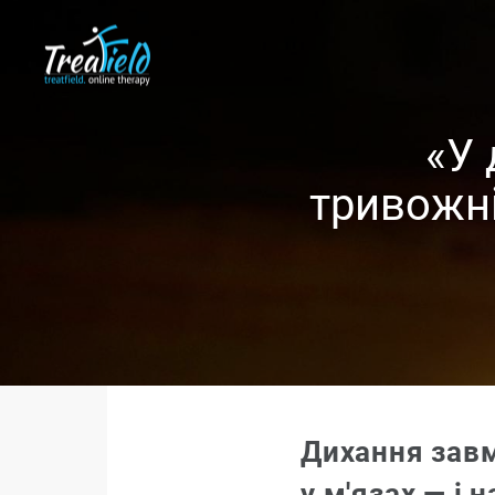
«У 
тривожні
Дихання завм
у м'язах — і 