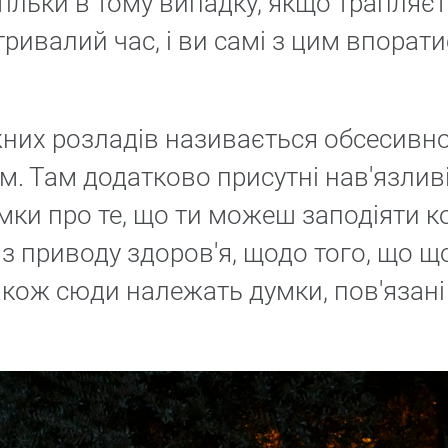
ільки в тому випадку, якщо трапляєт
тривалий час, і ви самі з цим впорат
них розладів називається обсесивно
. Там додатково присутні нав'язливі
мки про те, що ти можеш заподіяти к
ї з приводу здоров'я, щодо того, що щ
акож сюди належать думки, пов'язані 