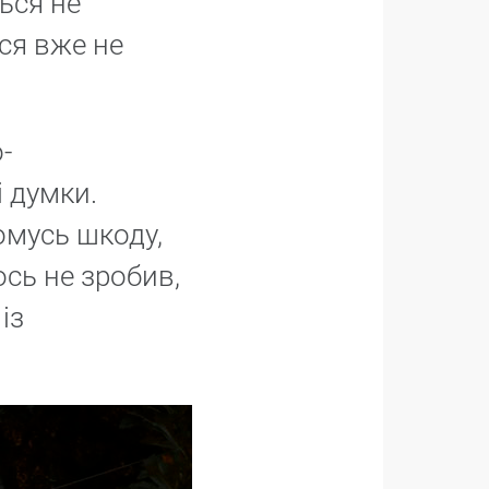
ься не
ися вже не
-
 думки.
омусь шкоду,
ось не зробив,
із