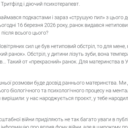
 Тритфілд і діючий психотерапевт.
займався подкастами і зараз «струшую пил» з цього д
ьогодні 16 березня 2026 року, ранок видався нетипов
и після всього цього?
Повітряних сил це був нетиповий обстріл, то для мене,
ий ранок». Обстріл, у дитини лізуть зуби, вона темпер
в... Такий от «прекрасний» ранок. Для материнства в У
ішньої розмови буде досвід раннього материнства. М
 цього біологічного та психологічного процесу на мент
ми вирішили: у нас народжується проєкт, у тебе народи
штабної війни приділяють не так багато уваги в публі
ь інформацію про вплив фону війни, але в широкому пр