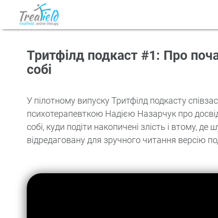
Тритфілд подкаст #1: Про поч
собі
У пілотному випуску Тритфілд подкасту співз
психотерапевткою Надією Назарчук про досвід 
собі, куди подіти накопичені злість і втому, д
відредаговану для зручного читання версію по