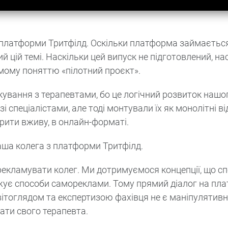
ту платформи Тритфілд. Оскільки платформа займаєтьс
 цій темі. Наскільки цей випуск не підготовлений, нас
мому поняттю «пілотний проєкт».
ування з терапевтами, бо це логічний розвиток нашог
 спеціалістами, але тоді монтували їх як монолітні від
рити вживу, в онлайн-форматі.
наша колега з платформи Тритфілд.
рекламувати колег. Ми дотримуємося концепції, що сп
жує способи самореклами. Тому прямий діалог на пла
вітоглядом та експертизою фахівця не є маніпулятив
ати свого терапевта.