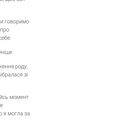
ми говоримо
 про
себе.
еніше.
ження роду,
ібралася зі
ийсь момент
це
о я могла за