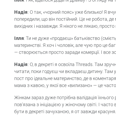
Надія
: О так, «чорний пояс» уже близько! Я в
попередили, що він постійний. Це не робота, де 
вихідних і назавжди. Я нікого не лякаю, просто
Ілля
: Ти не дуже «продаєш» батьківство (смієть
материнстві. Я хоч і чоловік, але чую про це б
— створюється просто заради комерції. І все зо
Надія
: О, в декреті я освоїла Threads. Там зру
читати, поки годуєш чи вкладаєш дитину. Там 
пост про ідеальне материнство, де в коментарях
мама з кавою, у якої все «вилизано» — це часто
Жінкам зараз дуже потрібна валідація їхнього
пов'язана з ініціацією у жіночому світі. І час
бути в декреті зачуханою, я от завжди красуня