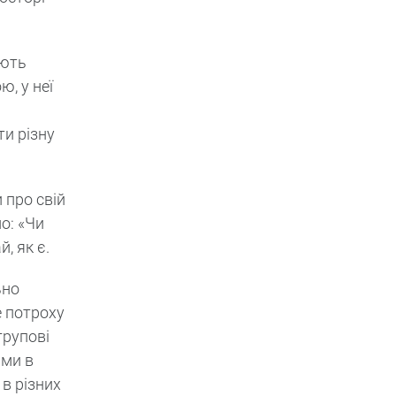
юють
, у неї
ти різну
 про свій
о: «Чи
, як є.
ьно
е потроху
групові
ими в
в різних