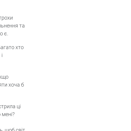
 трохи
льнення та
о є.
Багато хто
 і
Якщо
яти хоча б
стрила ці
 мені?
, щоб світ