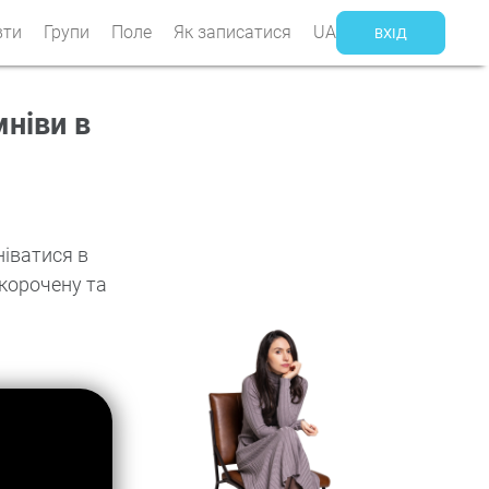
вти
Групи
Поле
Як записатися
UA
ВХIД
мніви в
ніватися в
скорочену та