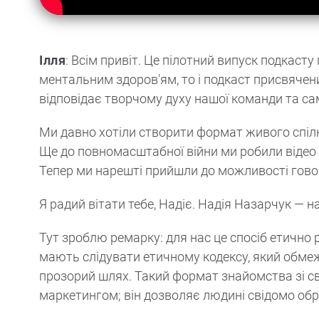
Ілля
: Всім привіт. Це пілотний випуск подкас
ментальним здоров'ям, то і подкаст присвячений
відповідає творчому духу нашої команди та са
Ми давно хотіли створити формат живого спілк
Ще до повномасштабної війни ми робили відео зі
Тепер ми нарешті прийшли до можливості гово
Я радий вітати тебе, Надіє. Надія Назарчук — 
Тут зроблю ремарку: для нас це спосіб етично 
мають слідувати етичному кодексу, який обме
прозорий шлях. Такий формат знайомства зі с
маркетингом; він дозволяє людині свідомо обр