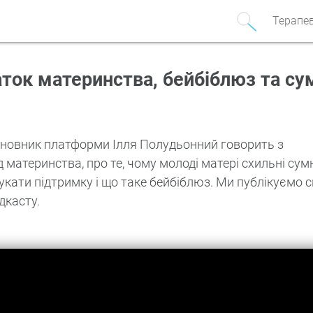
Терапе
аток материнства, бейбіблюз та су
асновник платформи Ілля Полудьонний говорить з
материнства, про те, чому молоді матері схильні сум
е шукати підтримку і що таке бейбіблюз. Ми публікуємо 
дкасту.