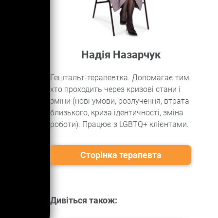
Надія Назарчук
Гештальт-терапевтка. Допомагає тим,
хто проходить через кризові стани і
зміни (нові умови, розлучення, втрата
близького, криза ідентичності, зміна
роботи). Працює з LGBTQ+ клієнтами.
Сторінка терапевта
Дивіться також: