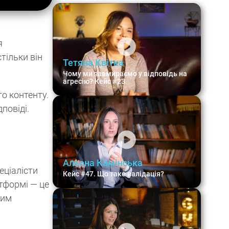
я
тільки він
Тетяна Квітка
Чому ми завмираємо у відповідь на
агресію? Кейс #23
о контенту.
повіді.
Альона Камінська
еціалісти
Кейс #47. Що таке валідація?
тформі — це
ним