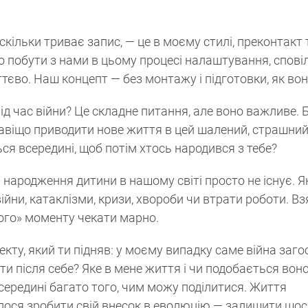
 скільки триває запис, — це в моєму стилі, преконтакт
о побути з нами в цьому процесі налаштування, спові
єво. Наш концепт — без монтажу і підготовки, як вон
ід час війни? Це складне питання, але воно важливе. 
Навіщо приводити нове життя в цей шалений, страшний
ся всередині, щоб потім хтось народився з тебе?
я народження дитини в нашому світі просто не існує. 
йни, катаклізми, кризи, хвороби чи втрати роботи. Вз
мого» моменту чекати марно.
кту, який ти підняв: у моєму випадку саме війна заго
ти після себе? Яке в мене життя і чи подобається воно
всередині багато того, чим можу поділитися. Життя
ілося зробити свій внесок в еволюцію — залишити щось