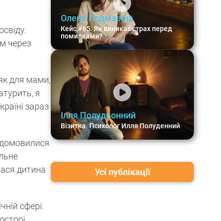
Олена Подмазіна
освіду.
Кейс #65. Як виникає страх перед
помилками?
им через
 як для мами,
атурить, я
країні зараз
Ілля Полудьонний
Візитка. Психолог Илля Полуденний
и домовилися
альне
лася дитина
Усі публікації
чній сфері.
осторі