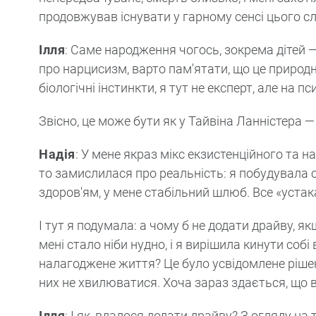
продовжував існувати у гарному сенсі цього с
Ілля
: Саме народження чогось, зокрема дітей 
про нарцисизм, варто пам'ятати, що це природ
біологічні інстинкти, я тут не експерт, але на п
Звісно, це може бути як у Тайвіна Ланністера 
Надія
: У мене якраз мікс екзистенційного та 
то замислилася про реальність: я побудувала с
здоров'ям, у мене стабільний шлюб. Все «устак
І тут я подумала: а чому б не додати драйву,
мені стало ніби нудно, і я вирішила кинути соб
налагоджене життя? Це було усвідомлене рішенн
них не хвилюватися. Хоча зараз здається, що в
Ілля
: І як, вдалося додати драйву? З огляду на