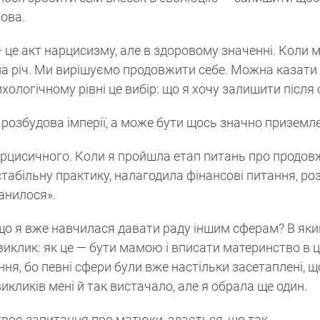
лова.
— це акт нарцисизму, але в здоровому значенні. Коли 
на річ. Ми вирішуємо продовжити себе. Можна казати
сихологічному рівні це вибір: що я хочу залишити після 
— розбудова імперії, а може бути щось значно приземл
нарцисичного. Коли я пройшла етап питань про продов
табільну практику, налагодила фінансові питання, роз
анилося».
 якщо я вже навчилася давати раду іншим сферам? В як
і виклик: як це — бути мамою і вписати материнство в 
я, бо певні сфери були вже настільки засетаплені, щ
икликів мені й так вистачало, але я обрала ще один.
 твоє запитання про матюки, здається, що так.