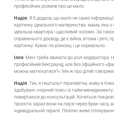
професійних розмов про це мало.
Надія
: Я б додала, що мало не самої інформаці
картинку ідеального материнства: мама, яка о 
ідеальна квартира і щасливий чоловік. За тако
справжнього досвіду, де є війна, втома і речі, 
картинку: буває по-різному, і це нормально.
Ілля
: Мені треба звикати до ролі модератора.
професійний бекграунд, але без офіційного «ф
можна матюкатися?». Ми ж про дітей говоримо, 
Надія
: Так, я гештальт-терапевтка, живу в Ки
здобуваю «чорний пояс» із тайм-менеджменту:
повертаюся до консультацій. Хочеться поєднати 
проєкти, зараз вони на паузі через брак часу,
індивідуальній терапії. Люблю живе спілкуван