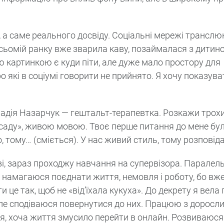
ї, а саме реального досвіду. Соціальні мережі трансл
сьомій ранку вже зварила каву, позаймалася з дитиною
ю картинкою є куди піти, але дуже мало простору для
про які в соціумі говорити не прийнято. Я хочу показува
 Надія Назарчук — гештальт-терапевтка. Розкажи трохи
асаду», живою мовою. Твоє перше питання до мене бул
тому… (сміється). У нас живий стиль, тому розповідай
єві, зараз проходжу навчання на супервізора. Паралел
 намагаюся поєднати життя, немовля і роботу, бо вж
це так, щоб не «від’їхала кукуха». До декрету я вела 
 але сподіваюся повернутися до них. Працюю з доросл
ня, хоча життя змусило перейти в онлайн. Розвиваюся 