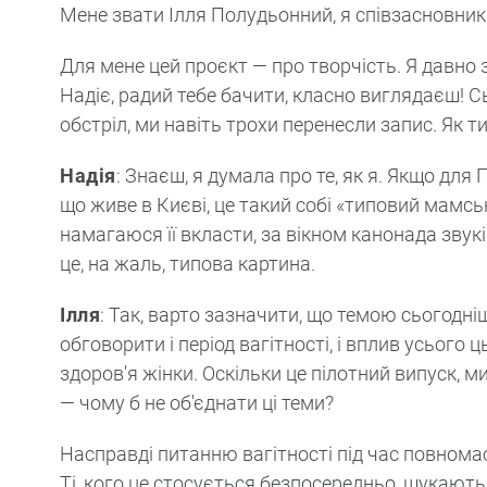
Мене звати Ілля Полудьонний, я співзасновник
Для мене цей проєкт — про творчість. Я давно 
Надіє, радий тебе бачити, класно виглядаєш! С
обстріл, ми навіть трохи перенесли запис. Як т
Надія
: Знаєш, я думала про те, як я. Якщо для 
що живе в Києві, це такий собі «типовий мамськ
намагаюся її вкласти, за вікном канонада звукі
це, на жаль, типова картина.
Ілля
: Так, варто зазначити, що темою сьогодн
обговорити і період вагітності, і вплив усього
здоров'я жінки. Оскільки це пілотний випуск, 
— чому б не об'єднати ці теми?
Насправді питанню вагітності під час повномас
Ті, кого це стосується безпосередньо, шукают