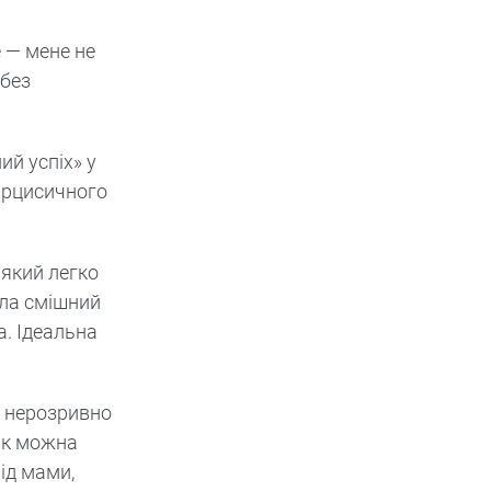
 — мене не
 без
ий успіх» у
нарцисичного
 який легко
ила смішний
а. Ідеальна
а нерозривно
 як можна
ід мами,