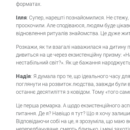
форматах.
Ілля
: Супер, нарешті познайомилися. Не стежу,
проскочили. Але сподіваюся, людям буде цікав
відновлення ритуалів знайомства. Це дуже житт
Розкажи, як ти взагалі наважилася на дитину п
дивиться на це через екзистенційну призму: «
нестабільний світ?». Як це бажання народжуєть
Надія
: Я думала про те, що ідеального часу дл
поглянути на розвиток людства, завжди були ві
останнє десятиліття з ковідом. Тому «того са
Це перша ремарка. А щодо екзистенційного аспе
питання. Де я? Навіщо я тут? Що я хочу залиши
Відповідаючи собі на це, я зрозуміла, що маю 
непередбачуване, смерть близько, і мені захот