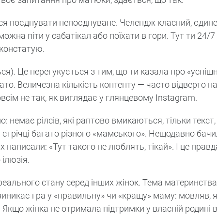
чуся поєднувати непоєднуване. Челендж класний, єдине
можна піти у сабатікал або поїхати в гори. Тут ти 24/7
 констатую.
ся). Це перегукується з тим, що ти казала про «успішн
агато. Величезна кількість контенту — часто відверто 
всім не так, як виглядає у глянцевому Instagram.
чно: немає рілсів, які раптово вмикаються, тільки текст,
у стрічці багато різного «мамського». Нещодавно бач
 написали: «Тут такого не люблять, тікай». І це правд
 ілюзія.
 реального стану серед інших жінок. Тема материнств
то виникає гра у «правильну» чи «кращу» маму: мовляв,
. Якщо жінка не отримала підтримки у власній родині в