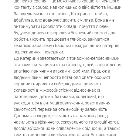
що психотерапія — це можливість кращого і яснішого
контакту з собою, навколишньою дійсністю та іншими.
За відгуками клієнтів і колег, Катерина — стійка,
дбайлива, але водночас досить смілива. Вона вміє
витримувати і розділяти складні почуття людей,
будуючи довіру і створюючи безпечний простір для
роботи. Любить працювати глибоко, займатися
терапією характеру і базових незадовільних патернів
переживання і поведінки.
До Катерини звертаються з тривожно-депресивними
станами, ситуаціями втрати сенсу, цілей, задоволення;
апатією, панічними атаками і фобіями. Працює з
людьми, яким непросто встановлювати особисті
кордони і виражати себе; людьми, що мають
складності в міжособистісних відносинах (з
партнерами, дітьми, батьками, колегами), що
знаходяться в ситуації розлучення, розставання,
самотності, переживають емоційну залежність.
Допомагає людям, які мають в анамнезі досвід
насильства (фізичного, сексуального та емоційного),
досвід аб'юзивних чи співзалежних відносин, а також
тим, що виросли в дисфункціональних батьківських