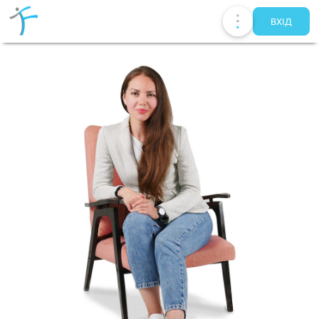
ВХIД
Публікації
UA
EN
RU
Терапевти