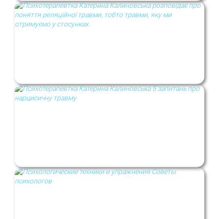
Кейс #54. Реляційна травма
5 запитань про нарцисичну травму