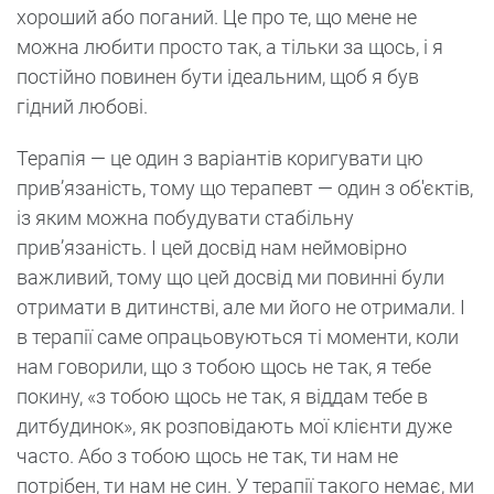
хороший або поганий. Це про те, що мене не
можна любити просто так, а тільки за щось, і я
постійно повинен бути ідеальним, щоб я був
гідний любові.
Терапія — це один з варіантів коригувати цю
прив’язаність, тому що терапевт — один з об'єктів,
із яким можна побудувати стабільну
прив’язаність. І цей досвід нам неймовірно
важливий, тому що цей досвід ми повинні були
отримати в дитинстві, але ми його не отримали. І
в терапії саме опрацьовуються ті моменти, коли
нам говорили, що з тобою щось не так, я тебе
покину, «з тобою щось не так, я віддам тебе в
дитбудинок», як розповідають мої клієнти дуже
часто. Або з тобою щось не так, ти нам не
потрібен, ти нам не син. У терапії такого немає, ми