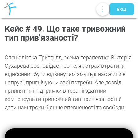
ВХIД
Кейс # 49. Що таке тривожний
тип прив’язаності?
Спеціалістка Тритфілд, схема-терапевтка Вікторія
Сухарєва розповідає про те, як страх втратити
відносини і бути відкинутим змушує нас жити в
напрузі, пригнічуючи свої потреби. Але досвід
прийняття і підтримки в терапії здатний
компенсувати тривожний тип прив'язаності й
дати нам трохи більше впевненості та свободи.
Публікації
UA
EN
RU
Терапевти