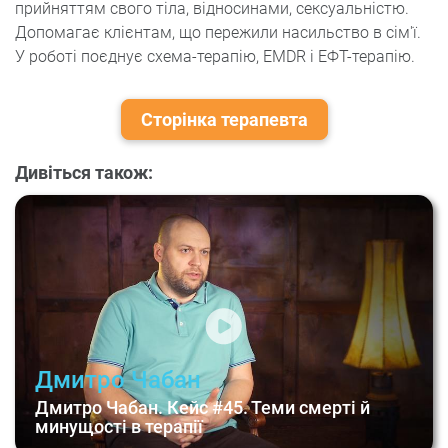
прийняттям свого тіла, відносинами, сексуальністю.
Допомагає клієнтам, що пережили насильство в сім'ї.
У роботі поєднує схема-терапію, EMDR і ЕФТ-терапію.
Сторінка терапевта
Дивіться також:
Дмитро Чабан
Дмитро Чабан. Кейс #45. Теми смерті й
минущості в терапії