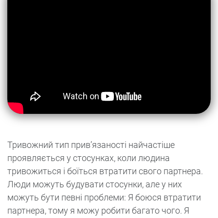
Тривожний тип прив’язаності найчастіше
проявляється у стосунках, коли людина
тривожиться і боїться втратити свого партнера.
Люди можуть будувати стосунки, але у них
можуть бути певні проблеми: Я боюся втратити
партнера, тому я можу робити багато чого. Я