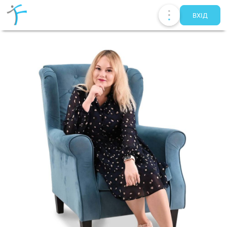
ВХIД
Публікації
UA
EN
RU
Терапевти