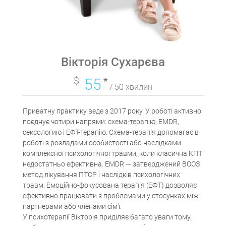
Вікторія Сухарєва
$
55
*
/ 50 хвилин
Приватну практику веде з 2017 року. У роботі активно
поєднує чотири напрями: схема-терапію, EMDR,
сексологию і ЕФТ-терапію. Схема-терапія допомагає в
роботі з розладами особистості або наслідками
комплексної психологічної травми, коли класична КПТ
недостатньо ефективна. EMDR — затверджений ВООЗ
метод лікування ПТСР і наслідків психологічних
травм. Емоційно-фокусована терапія (ЕФТ) дозволяє
ефективно працювати з проблемами у стосунках між
партнерами або членами сім'ї.
У психотерапії Вікторія приділяє багато уваги тому,