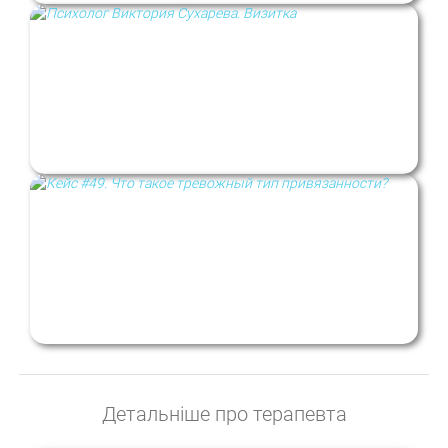
Психолог Вікторія Сухарєва. Візитка
Кейс # 49. Що таке тривожний тип
прив’язаності?
Детальніше про терапевта