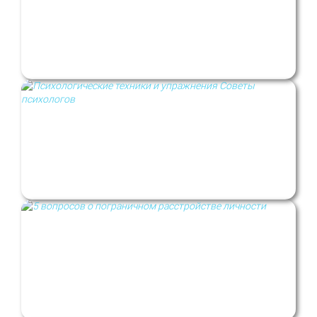
Як емоції та стрес провокують
психосоматику? Рубрика: Психологи не
дають порад
Психотерапевтичні техніки і вправи.
Рубрика: Психологи не дають порад
5 питань про межовий розлад
особистості