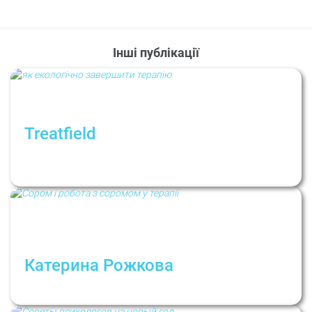
Інші публікації
Treatfield
Між опором та змінами: що важливо знати
про завершення терапії
Катерина Рожкова
Сором і робота з соромом у терапії