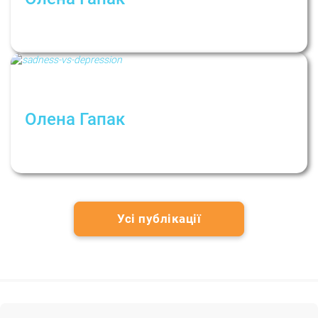
Щоденники та психотерапія: 7
щоденникових технік
Олена Гапак
Як відрізнити сум та поганий настрій від
депресії
Усі публікації