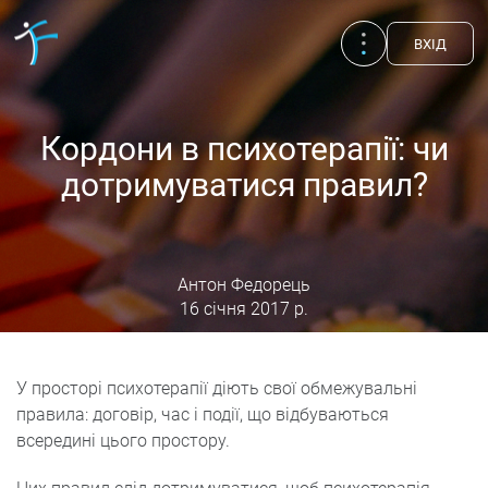
ВХIД
Кордони в психотерапії: чи
дотримуватися правил?
Антон Федорець
16 січня 2017 р.
У просторі психотерапії діють свої обмежувальні
Публікації
правила: договір, час і події, що відбуваються
UA
EN
RU
всередині цього простору.
Терапевти