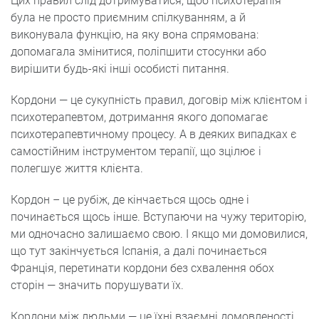
Цих правил слід дотримуватися, щоб психотерапія
була не просто приємним спілкуванням, а й
виконувала функцію, на яку вона спрямована:
допомагала змінитися, поліпшити стосунки або
вирішити будь-які інші особисті питання.
Кордони — це сукупність правил, договір між клієнтом і
психотерапевтом, дотримання якого допомагає
психотерапевтичному процесу. А в деяких випадках є
самостійним інструментом терапії, що зцілює і
полегшує життя клієнта.
Кордон – це рубіж, де кінчається щось одне і
починається щось інше. Вступаючи на чужу територію,
ми одночасно залишаємо свою. І якщо ми домовилися,
що тут закінчується Іспанія, а далі починається
Франція, перетинати кордони без схвалення обох
сторін — значить порушувати їх.
Кордони між людьми — це їхні взаємні домовленості.