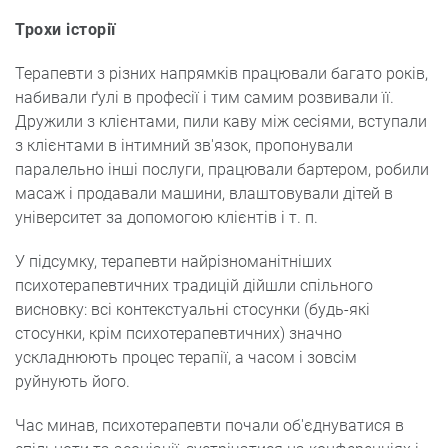
Трохи історії
Терапевти з різних напрямків працювали багато років,
набивали ґулі в професії і тим самим розвивали її.
Дружили з клієнтами, пили каву між сесіями, вступали
з клієнтами в інтимний зв'язок, пропонували
паралельно інші послуги, працювали бартером, робили
масаж і продавали машини, влаштовували дітей в
університет за допомогою клієнтів і т. п.
У підсумку, терапевти найрізноманітніших
психотерапевтичних традицій дійшли спільного
висновку: всі контекстуальні стосунки (будь-які
стосунки, крім психотерапевтичних) значно
ускладнюють процес терапії, а часом і зовсім
руйнують його.
Час минав, психотерапевти почали об'єднуватися в