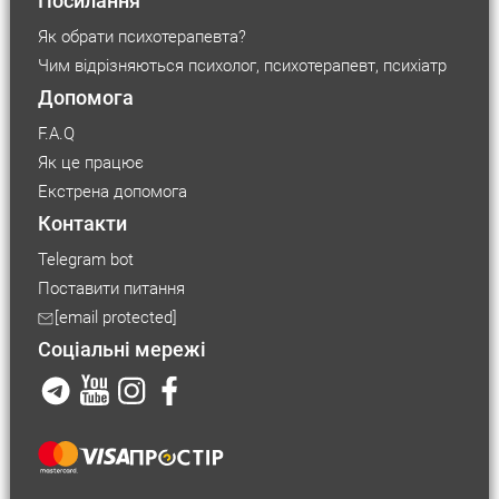
Посилання
Як обрати психотерапевта?
Чим відрізняються психолог, психотерапевт, психіатр
Допомога
F.A.Q
Як це працює
Екстрена допомога
Контакти
Telegram bot
Поставити питання
Розмір шрифту
[email protected]
Соціальні мережі
Маленький
Середній
Великий
Розмір
контейнера
Середній