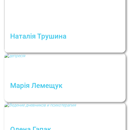
Наталія Трушина
Про рішення і про те, як ми їх ухвалюємо
Марія Лемещук
Депресія! Ти де? Виходь, я тебе не боюся!
Олена Гапак