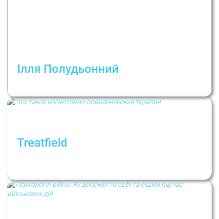
Ілля Полудьонний
Як повідомляти погані новини?
Treatfield
Що таке когнітивно-поведінкова терапія?
Рубрика: Психологи не дають порад