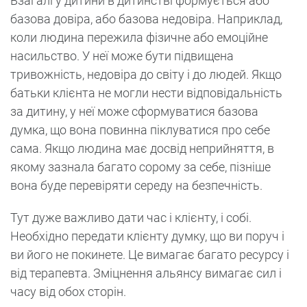
Взагалі у дитини в дитинстві формується або
базова довіра, або базова недовіра. Наприклад,
коли людина пережила фізичне або емоційне
насильство. У неї може бути підвищена
тривожність, недовіра до світу і до людей. Якщо
батьки клієнта не могли нести відповідальність
за дитину, у неї може сформуватися базова
думка, що вона повинна піклуватися про себе
сама. Якщо людина має досвід неприйняття, в
якому зазнала багато сорому за себе, пізніше
вона буде перевіряти середу на безпечність.
Тут дуже важливо дати час і клієнту, і собі.
Необхідно передати клієнту думку, що ви поруч і
ви його не покинете. Це вимагає багато ресурсу і
від терапевта. Зміцнення альянсу вимагає сил і
часу від обох сторін.