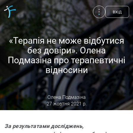
ВХIД
«Терапія не може відбутися
без довіри». Олена
Подмазіна про терапевтичні
відносини
Олена Подмазіна
27 жовтня 2021 р.
Публікації
UA
EN
RU
Терапевти
За результатами досліджень,