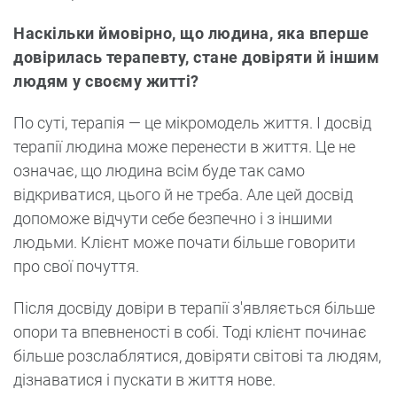
Наскільки ймовірно, що людина, яка вперше
довірилась терапевту, стане довіряти й іншим
людям у своєму житті?
По суті, терапія — це мікромодель життя. І досвід
терапії людина може перенести в життя. Це не
означає, що людина всім буде так само
відкриватися, цього й не треба. Але цей досвід
допоможе відчути себе безпечно і з іншими
людьми. Клієнт може почати більше говорити
про свої почуття.
Після досвіду довіри в терапії з'являється більше
опори та впевненості в собі. Тоді клієнт починає
більше розслаблятися, довіряти світові та людям,
дізнаватися і пускати в життя нове.