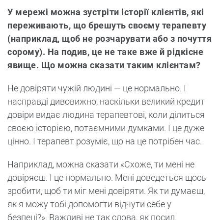
У мережі можна зустріти історії клієнтів, які
переживають, що брешуть своєму терапевту
(наприклад, щоб не розчарувати або з почуття
сорому). На подив, це не таке вже й рідкісне
явище. Що можна сказати таким клієнтам?
Не довіряти чужій людині — це нормально. І
насправді дивовижно, наскільки великий кредит
довіри видає людина терапевтові, коли ділиться
своєю історією, потаємними думками. І це дуже
цінно. І терапевт розуміє, що на це потрібен час.
Наприклад, можна сказати «Схоже, ти мені не
довіряєш. І це нормально. Мені доведеться щось
зробити, щоб ти міг мені довіряти. Як ти думаєш,
як я можу тобі допомогти відчути себе у
безпеці?». Важливі не так слова, як посил.