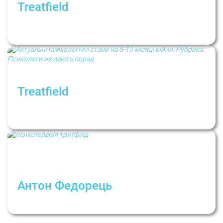
Treatfield
Психологія війни. Як допомогти собі та
іншим під час військових дій
Treatfield
Актуальні психологічні стани на 8-10 місяці
війни. Рубрика: Психологи не дають порад
Антон Федорець
Психотерапія як профілактика