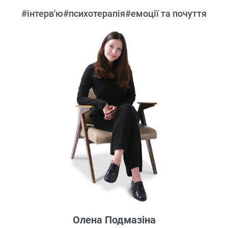
#інтерв'ю
#психотерапія
#емоції та почуття
Олена Подмазіна