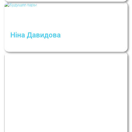
Ніна Давидова
Як зрозуміти, чи є у пари майбутнє