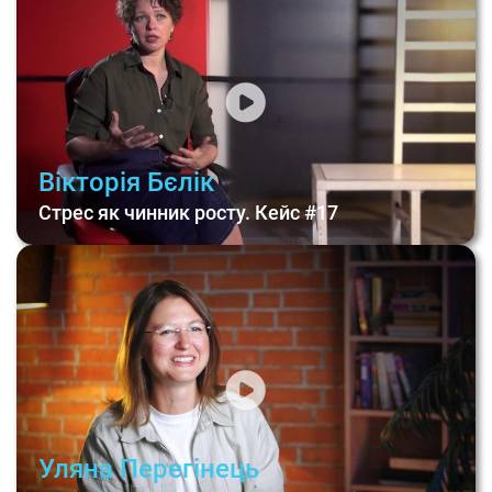
Вікторія Бєлік
Стрес як чинник росту. Кейс #17
Уляна Перегінець