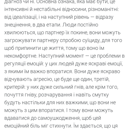
діагноз чи ні. Основна ознака, яка має бути, це
інтенсивні й нестабільні відносини, різноманітні:
від ідеалізації, і на наступний рівень — відразу
знецінення, в два етапи. Люди постійно
хвилюються, що партнер їх покине, вони можуть
загрожувати партнеру спробою суїциду, для того
щоб припинити це життя, тому що воно їм
некомфортне. Наступний момент — це проблеми в
регуляції емоцій: у цих людей дуже яскраві емоції,
з якими їм важко впоратися. Вони дуже яскраво
відчувають агресію, це буде ще один, третій,
критерій: у них дуже сильний гнів, але крім того,
почуття гніву, розчарування і навіть смутку
будуть настільки для них важкими, що вони не
можуть з цим впоратися. І тому вони можуть
вдаватися до самоушкодження, щоб цей
емоційний біль міг стихнути. Їм здається, що ця