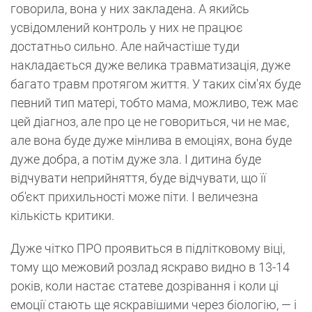
говорила, вона у них закладена. А якийсь
усвідомлений контроль у них не працює
достатньо сильно. Але найчастіше туди
накладається дуже велика травматизація, дуже
багато травм протягом життя. У таких сім'ях буде
певний тип матері, тобто мама, можливо, теж має
цей діагноз, але про це не говориться, чи не має,
але вона буде дуже мінлива в емоціях, вона буде
дуже добра, а потім дуже зла. І дитина буде
відчувати неприйняття, буде відчувати, що її
об'єкт прихильності може піти. І величезна
кількість критики.
Дуже чітко ПРО проявиться в підлітковому віці,
тому що межовий розлад яскраво видно в 13-14
років, коли настає статеве дозрівання і коли ці
емоції стають ще яскравішими через біологію, — і