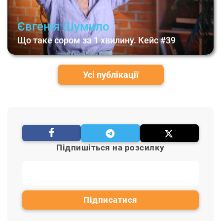
Євгенія Шумило
Що таке сором за 1 хвилину. Кейс #39
Усі публікації
Підпишіться на розсилку