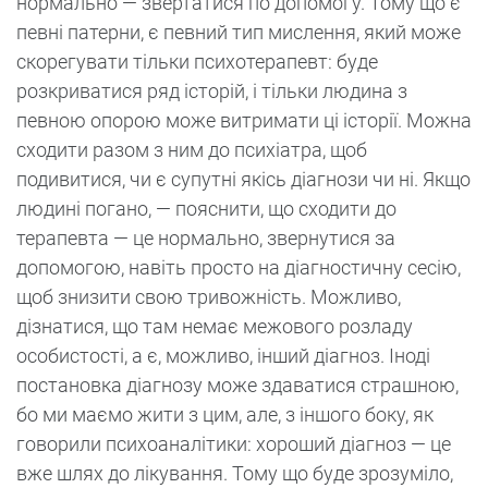
нормально — звертатися по допомогу. Тому що є
певні патерни, є певний тип мислення, який може
скорегувати тільки психотерапевт: буде
розкриватися ряд історій, і тільки людина з
певною опорою може витримати ці історії. Можна
сходити разом з ним до психіатра, щоб
подивитися, чи є супутні якісь діагнози чи ні. Якщо
людині погано, — пояснити, що сходити до
терапевта — це нормально, звернутися за
допомогою, навіть просто на діагностичну сесію,
щоб знизити свою тривожність. Можливо,
дізнатися, що там немає межового розладу
особистості, а є, можливо, інший діагноз. Іноді
постановка діагнозу може здаватися страшною,
бо ми маємо жити з цим, але, з іншого боку, як
говорили психоаналітики: хороший діагноз — це
вже шлях до лікування. Тому що буде зрозуміло,