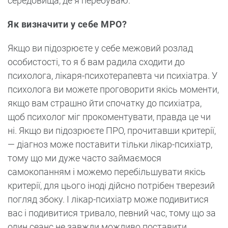
середовища, де я перебуваю.
Як визначити у себе МРО?
Якщо ви підозрюєте у себе межовий розлад
особистості, то я б вам радила сходити до
психолога, лікаря-психотерапевта чи психіатра. У
психолога ви можете проговорити якісь моменти,
якщо вам страшно йти спочатку до психіатра,
щоб психолог міг прокоментувати, правда це чи
ні. Якщо ви підозрюєте ПРО, прочитавши критерії,
— діагноз може поставити тільки лікар-психіатр,
тому що ми дуже часто займаємося
самокопанням і можемо перебільшувати якісь
критерії, для цього іноді дійсно потрібен тверезий
погляд збоку. І лікар-психіатр може подивитися
вас і подивитися тривало, певний час, тому що за
один сеанс не завжди можливо поставити