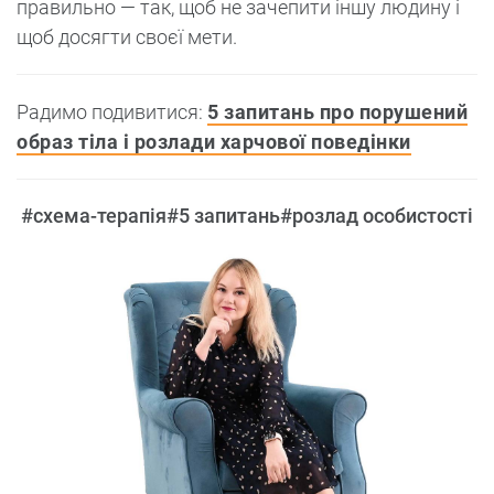
правильно — так, щоб не зачепити іншу людину і
щоб досягти своєї мети.
Радимо подивитися:
5 запитань про порушений
образ тіла і розлади харчової поведінки
#схема-терапія
#5 запитань
#розлад особистості