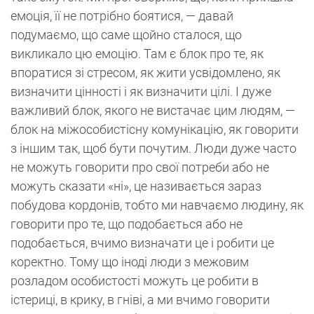
емоція, її не потрібно боятися, — давай
подумаємо, що саме щойно сталося, що
викликало цю емоцію. Там є блок про те, як
впоратися зі стресом, як жити усвідомлено, як
визначити цінності і як визначити цілі. І дуже
важливий блок, якого не вистачає цим людям, —
блок на міжособистісну комунікацію, як говорити
з іншим так, щоб бути почутим. Люди дуже часто
не можуть говорити про свої потреби або не
можуть сказати «ні», це називається зараз
побудова кордонів, тобто ми навчаємо людину, як
говорити про те, що подобається або не
подобається, вчимо визначати це і робити це
коректно. Тому що іноді люди з межовим
розладом особистості можуть це робити в
істериці, в крику, в гніві, а ми вчимо говорити