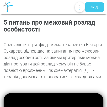
ВХIД
5 питань про межовий розлад
особистості
Спеціалістка Тритфілд, схема-терапевтка Вікторія
Сухарєва відповідає на запитання про межовий
розлад особистості: за якими критеріями можна
діагностувати цей розлад, чому він не буває
повністю вродженим і як схема-терапія і ДПТ-
терапія допомагають впоратися зі складнощами.
Публікації
UA
EN
RU
Терапевти