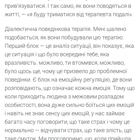
прив'язуватися. І так само, як вони поводяться в
житті, — «я буду триматися від терапевта подалі».
Діалектична поведінкова терапія. Мені шалено
подобається, як вони побудували цю терапію.
Перший блок — це аналіз ситуації, він показує, яка
це ситуація і що було всередині тебе, яка
вразливість: можливо, ти втомився, можливо,
було щось ще, чому це призвело до проблемної
поведінки. Є блок на емоційну регуляцію, де вони
розповідають, що означає кожна емоція. Тому що
коли приходить людина з межовим розладом
особистості, вона дуже сильно боїться цих емоцій
і навіть не знає сенсу цих емоцій, у нас займає
багато часу поговорити, що таке страх і чому це
нормально — відчувати страх, що таке злість, що
таке смуток. Ми проговоримо, що, коли прийшла