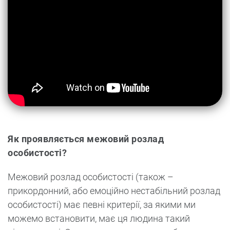
Як проявляється межовий розлад
особистості?
Межовий розлад особистості (також –
прикордонний, або емоційно нестабільний розлад
особистості) має певні критерії, за якими ми
можемо встановити, має ця людина такий