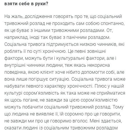
взяти себе в руки?
На жаль, дослідження говорять про те, що соціальний
тривожний розлад не проходить сам собою спонтанно,
як це буває з іншими тривожними розладами. От,
наприклад, іноді так буває з панічним розладом.
Соціальна тривога підтримується низкою чинників, які
роблять її по суті хронічною. Це певні зовнішні
фактори, можуть бути і культуральні фактори, але і
внутрішні чинники людини, теж якась некорисна
поведінка, якою клієнт хоче нібито допомогти собі, але
вона лише погіршує ситуацію. Соціальна тривога може
набувати певного характеру хронічності. Плюс у нашій
культурі сором'язливість як така може не сприйматися
як щось погане, не завжди за цією сором'язливістю
можуть побачити соціальний тривожний розлад. Тому
що людина не виявляє її, їй соромно про це говорити,
не завжди ми про це говоримо вголос. Мені здається,
сказати людині із соціальним тривожним розладом