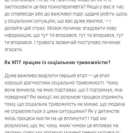
застосувати це без психотерапевта? Якщо у вас є час
до співбесіди або до важливої події, щодня робіть щось
у соціальних ситуаціях, що вас дуже хвилює, — і
долайте цей страх. Мозок починає згадувати нову
інформацію, що тут ти впорався, тут ти впорався, тут
ти впорався. І тривога зазвичай поступово починає
згасати.
Як КПТ працює із соціальною тривожністю?
Дуже важливо виділити перший етап — це етап
хорошої діагностики соціальної тривожності. Чому
вона виникла, на яких підставах, що її підтримує, яка
поведінка? Які емоції, які розумові процеси сприяють
тому, що соціальна тривожність не минає, що людина
не справляється з цими ситуаціями? Як у дитинстві
якісь процеси могли на це вплинути? І тоді ми
розуміємо, що, як, чому, яким чином це впливає на
людину, плюс ми додаємо момент певної мотивації.