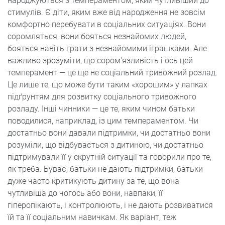
народжуються з темпераментом, який чутливіший до
стимулів. Є діти, яким вже від народження не зовсім
комфортно перебувати в соціальних ситуаціях. Вони
соромляться, вони бояться незнайомих людей,
бояться навіть грати з незнайомими іграшками. Але
важливо зрозуміти, що сором'язливість і ось цей
темперамент — це ще не соціальний тривожний розлад.
Це лише те, що може бути таким «хорошим» у лапках
підґрунтям для розвитку соціального тривожного
розладу. Інші чинники — це те, яким чином батьки
поводилися, наприклад, із цим темпераментом. Чи
достатньо вони давали підтримки, чи достатньо вони
розуміли, що відбувається з дитиною, чи достатньо
підтримували її у скрутній ситуації та говорили про те,
як треба. Буває, батьки не дають підтримки, батьки
дуже часто критикують дитину за те, що вона
чутливіша до чогось або вони, навпаки, її
гіперопікають, і контролюють, і не дають розвиватися
їй та її соціальним навичкам. Як варіант, теж