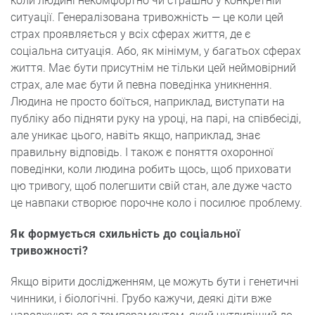
коли людині некомфортно чи страшно у конкретній
ситуації. Генералізована тривожність — це коли цей
страх проявляється у всіх сферах життя, де є
соціальна ситуація. Або, як мінімум, у багатьох сферах
життя. Має бути присутнім не тільки цей неймовірний
страх, але має бути й певна поведінка уникнення.
Людина не просто боїться, наприклад, виступати на
публіку або підняти руку на уроці, на парі, на співбесіді,
але уникає цього, навіть якщо, наприклад, знає
правильну відповідь. І також є поняття охоронної
поведінки, коли людина робить щось, щоб приховати
цю тривогу, щоб полегшити свій стан, але дуже часто
це навпаки створює порочне коло і посилює проблему.
Як формується схильність до соціальної
тривожності?
Якщо вірити дослідженням, це можуть бути і генетичні
чинники, і біологічні. Грубо кажучи, деякі діти вже