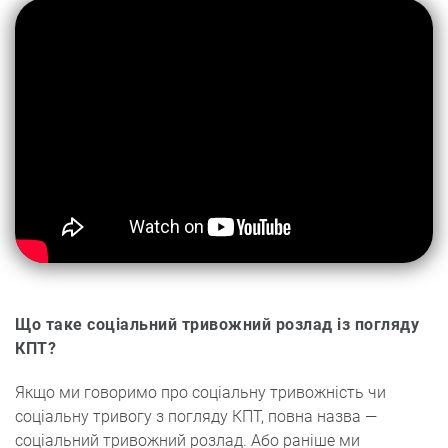
Що таке соціальний тривожний розлад із погляду
КПТ?
Якщо ми говоримо про соціальну тривожність чи
соціальну тривогу з погляду КПТ, повна назва —
соціальний тривожний розлад. Або раніше ми