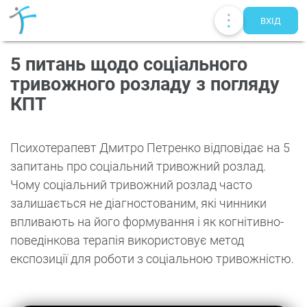
ВХIД
5 питань щодо соціального
тривожного розладу з погляду
КПТ
Психотерапевт Дмитро Петренко відповідає на 5
запитань про соціальний тривожний розлад.
Чому соціальний тривожний розлад часто
залишається не діагностованим, які чинники
впливають на його формування і як когнітивно-
поведінкова терапія використовує метод
Публікації
UA
EN
RU
експозиції для роботи з соціальною тривожністю.
Терапевти