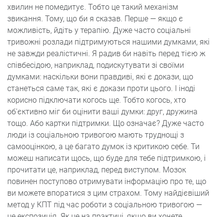
хвилин не помедитує. Тобто це такий механізм
звикання. Тому, що би я сказав. Перше — якщо є
можливість, йдіть у терапію. Дуже часто соціальні
тривожні розлади підтримуються нашими думками, які
не завжди реалістичні. Я радив би навіть перед тією ж
співбесідою, наприклад, подискутувати зі своїми
думками: наскільки вони правдиві, які є докази, що
станеться саме так, які є докази проти цього. І іноді
корисно підключати когось ще. Тобто когось, хто
об'єктивно міг би оцінити ваші думки: друг, дружина
тощо. Або картки підтримки. Що означає? Дуже часто
люди із соціальною тривогою мають труднощі з
самооцінкою, а це багато думок із критикою себе. Ти
можеш написати щось, що буде для тебе підтримкою, і
прочитати це, наприклад, перед виступом. Мозок
повинен поступово отримувати інформацію про те, що
ви можете впоратися з цим страхом. Тому найдієвіший
метод у КПТ під час роботи з соціальною тривогою —
це експозиція. Як це на практиці, якщо ви хочете